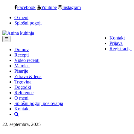
Skip
Facebook
Youtube
Instagram
to
O meni
content
Splošni pogoji
Kontakt
Prijava
Registracija
Domov
Recepti
Video recepti
Mamica
Pisarije
Zdrava & lepa
Trgovina
Dogodki
Reference
O meni
Splošni pogoji poslovanja
Kontakt
22. septembra, 2025