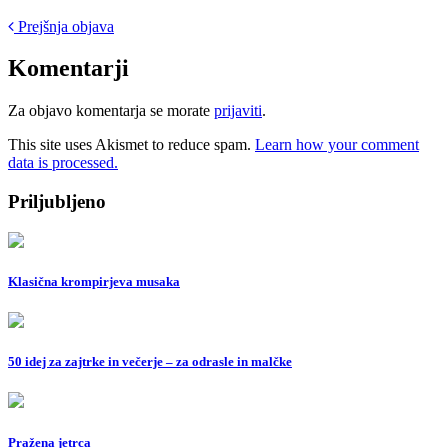
Post
Prejšnja objava
navigation
Komentarji
Za objavo komentarja se morate
prijaviti
.
This site uses Akismet to reduce spam.
Learn how your comment
data is processed.
Priljubljeno
Klasična krompirjeva musaka
50 idej za zajtrke in večerje – za odrasle in malčke
Pražena jetrca