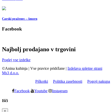
Carski praženec – šmorn
Facebook
Najbolj prodajano v trgovini
Poglej vse izdelke
©Anina kuhinja
|
Vse pravice pridržane
|
Izdelava spletne strani
Ms3 d.o.o.
Piškotki
Politika zasebnosti
Pogoji nakupa
Facebook
Youtube
Instagram
Išči
×