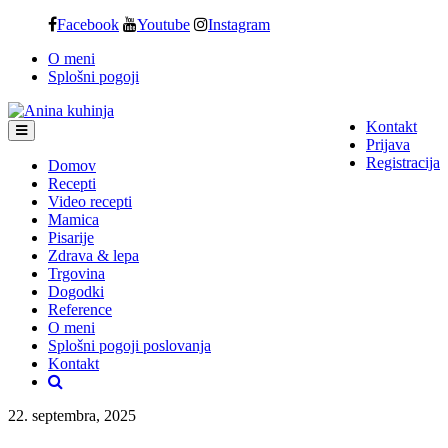
Skip
Facebook
Youtube
Instagram
to
O meni
content
Splošni pogoji
Kontakt
Prijava
Registracija
Domov
Recepti
Video recepti
Mamica
Pisarije
Zdrava & lepa
Trgovina
Dogodki
Reference
O meni
Splošni pogoji poslovanja
Kontakt
22. septembra, 2025