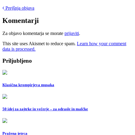
Post
Prejšnja objava
navigation
Komentarji
Za objavo komentarja se morate
prijaviti
.
This site uses Akismet to reduce spam.
Learn how your comment
data is processed.
Priljubljeno
Klasična krompirjeva musaka
50 idej za zajtrke in večerje – za odrasle in malčke
Pražena jetrca