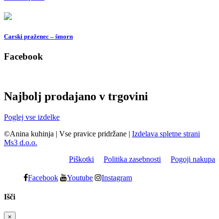
Carski praženec – šmorn
Facebook
Najbolj prodajano v trgovini
Poglej vse izdelke
©Anina kuhinja
|
Vse pravice pridržane
|
Izdelava spletne strani
Ms3 d.o.o.
Piškotki
Politika zasebnosti
Pogoji nakupa
Facebook
Youtube
Instagram
Išči
×