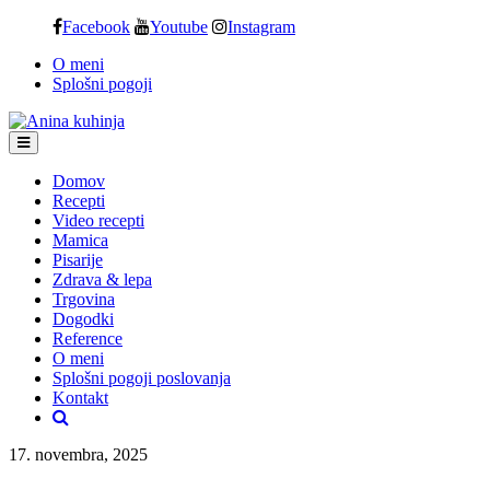
Skip
Facebook
Youtube
Instagram
to
O meni
content
Splošni pogoji
Domov
Recepti
Video recepti
Mamica
Pisarije
Zdrava & lepa
Trgovina
Dogodki
Reference
O meni
Splošni pogoji poslovanja
Kontakt
17. novembra, 2025