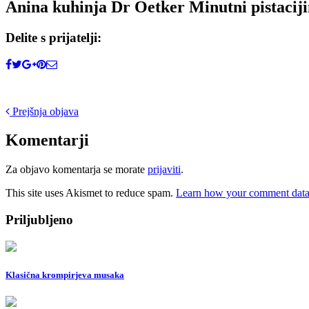
Anina kuhinja Dr Oetker Minutni pistaciji
Delite s prijatelji:
Post
Prejšnja objava
navigation
Komentarji
Za objavo komentarja se morate
prijaviti
.
This site uses Akismet to reduce spam.
Learn how your comment data 
Priljubljeno
Klasična krompirjeva musaka