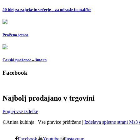
50 idej za zajtrke in večerje – za odrasle in malčke
Pražena jetrca
Carski praženec – šmorn
Facebook
Najbolj prodajano v trgovini
Poglej vse izdelke
©Anina kuhinja
|
Vse pravice pridržane
|
Izdelava spletne strani Ms3 
Facebook
Youtube
Instagram