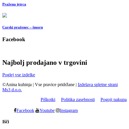
Pražena jetrca
Carski praženec – šmorn
Facebook
Najbolj prodajano v trgovini
Poglej vse izdelke
©Anina kuhinja
|
Vse pravice pridržane
|
Izdelava spletne strani
Ms3 d.o.o.
Piškotki
Politika zasebnosti
Pogoji nakupa
Facebook
Youtube
Instagram
Išči