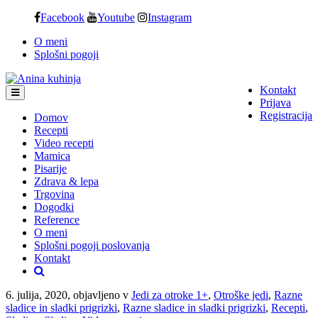
Skip
Facebook
Youtube
Instagram
to
O meni
content
Splošni pogoji
Kontakt
Prijava
Registracija
Domov
Recepti
Video recepti
Mamica
Pisarije
Zdrava & lepa
Trgovina
Dogodki
Reference
O meni
Splošni pogoji poslovanja
Kontakt
6. julija, 2020, objavljeno v
Jedi za otroke 1+
,
Otroške jedi
,
Razne
sladice in sladki prigrizki
,
Razne sladice in sladki prigrizki
,
Recepti
,