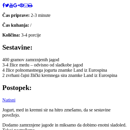
Čas priprave:
2-3 minute
Čas kuhanja:
/
Količina:
3-4 porcije
Sestavine:
400 gramov zamrznjenih jagod
3-4 žlice medu – odvisno od sladkobe jagod
4 žlice polnomastnega jogurta znamke Land iz Eurospina
2 zvrhani čajni žlički kremnega sira znamke Land iz Eurospina
Postopek:
Natisni
Jogurt, med in kremni sir na hitro zmešamo, da se sestavine
povežejo.
Dodamo zamrznjene jagode in miksamo da dobimo enotni sladoled.