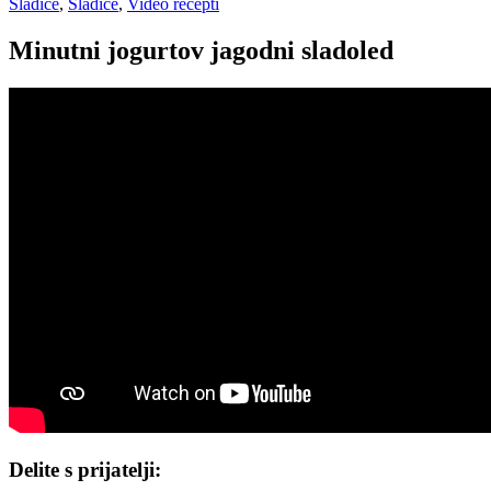
Sladice
,
Sladice
,
Video recepti
Minutni jogurtov jagodni sladoled
Delite s prijatelji: