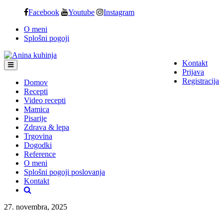
Skip
Facebook
Youtube
Instagram
to
O meni
content
Splošni pogoji
Kontakt
Prijava
Registracija
Domov
Recepti
Video recepti
Mamica
Pisarije
Zdrava & lepa
Trgovina
Dogodki
Reference
O meni
Splošni pogoji poslovanja
Kontakt
27. novembra, 2025