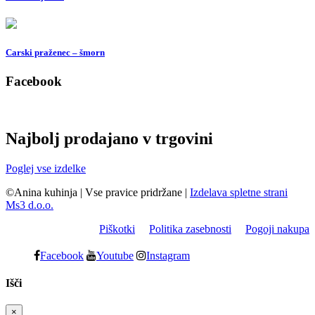
Carski praženec – šmorn
Facebook
Najbolj prodajano v trgovini
Poglej vse izdelke
©Anina kuhinja
|
Vse pravice pridržane
|
Izdelava spletne strani
Ms3 d.o.o.
Piškotki
Politika zasebnosti
Pogoji nakupa
Facebook
Youtube
Instagram
Išči
×