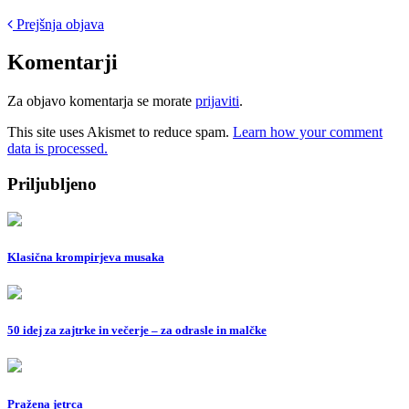
Post
Prejšnja objava
navigation
Komentarji
Za objavo komentarja se morate
prijaviti
.
This site uses Akismet to reduce spam.
Learn how your comment
data is processed.
Priljubljeno
Klasična krompirjeva musaka
50 idej za zajtrke in večerje – za odrasle in malčke
Pražena jetrca