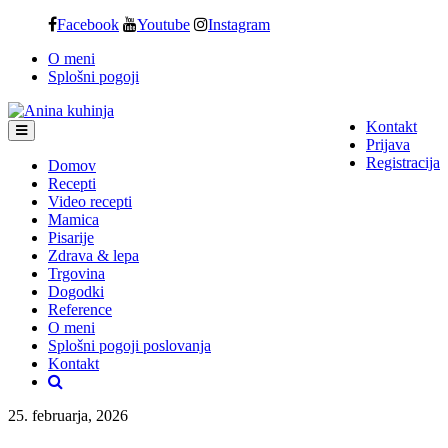
Skip
Facebook
Youtube
Instagram
to
O meni
content
Splošni pogoji
Kontakt
Prijava
Registracija
Domov
Recepti
Video recepti
Mamica
Pisarije
Zdrava & lepa
Trgovina
Dogodki
Reference
O meni
Splošni pogoji poslovanja
Kontakt
25. februarja, 2026