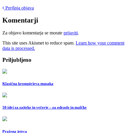
Post
Prejšnja objava
navigation
Komentarji
Za objavo komentarja se morate
prijaviti
.
This site uses Akismet to reduce spam.
Learn how your comment
data is processed.
Priljubljeno
Klasična krompirjeva musaka
50 idej za zajtrke in večerje – za odrasle in malčke
Pražena jetrca