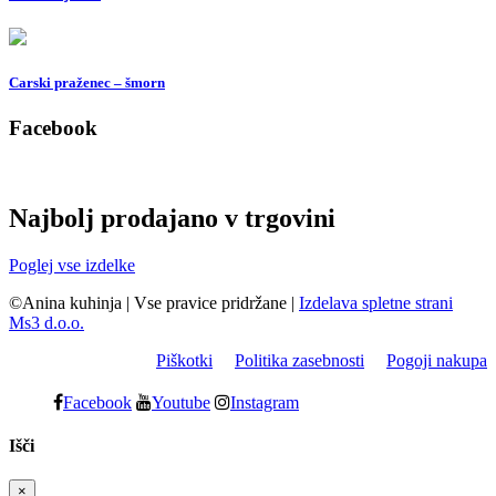
Carski praženec – šmorn
Facebook
Najbolj prodajano v trgovini
Poglej vse izdelke
©Anina kuhinja
|
Vse pravice pridržane
|
Izdelava spletne strani
Ms3 d.o.o.
Piškotki
Politika zasebnosti
Pogoji nakupa
Facebook
Youtube
Instagram
Išči
×