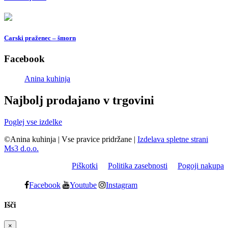
Carski praženec – šmorn
Facebook
Anina kuhinja
Najbolj prodajano v trgovini
Poglej vse izdelke
©Anina kuhinja
|
Vse pravice pridržane
|
Izdelava spletne strani
Ms3 d.o.o.
Piškotki
Politika zasebnosti
Pogoji nakupa
Facebook
Youtube
Instagram
Išči
×