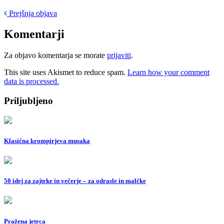
Post
Prejšnja objava
navigation
Komentarji
Za objavo komentarja se morate
prijaviti
.
This site uses Akismet to reduce spam.
Learn how your comment
data is processed.
Priljubljeno
Klasična krompirjeva musaka
50 idej za zajtrke in večerje – za odrasle in malčke
Pražena jetrca