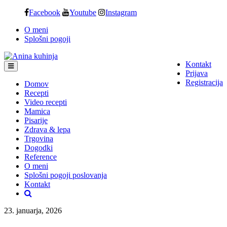
Skip
Facebook
Youtube
Instagram
to
O meni
content
Splošni pogoji
Kontakt
Prijava
Registracija
Domov
Recepti
Video recepti
Mamica
Pisarije
Zdrava & lepa
Trgovina
Dogodki
Reference
O meni
Splošni pogoji poslovanja
Kontakt
23. januarja, 2026