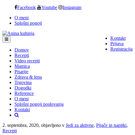
Skip
Facebook
Youtube
Instagram
to
O meni
content
Splošni pogoji
Kontakt
Prijava
Registracija
Domov
Recepti
Video recepti
Mamica
Pisarije
Zdrava & lepa
Trgovina
Dogodki
Reference
O meni
Splošni pogoji poslovanja
Kontakt
2. septembra, 2020, objavljeno v
Jedi za aktivne
,
Pijače in napitki
,
Recepti