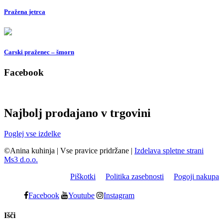
Pražena jetrca
Carski praženec – šmorn
Facebook
Najbolj prodajano v trgovini
Poglej vse izdelke
©Anina kuhinja
|
Vse pravice pridržane
|
Izdelava spletne strani
Ms3 d.o.o.
Piškotki
Politika zasebnosti
Pogoji nakupa
Facebook
Youtube
Instagram
Išči