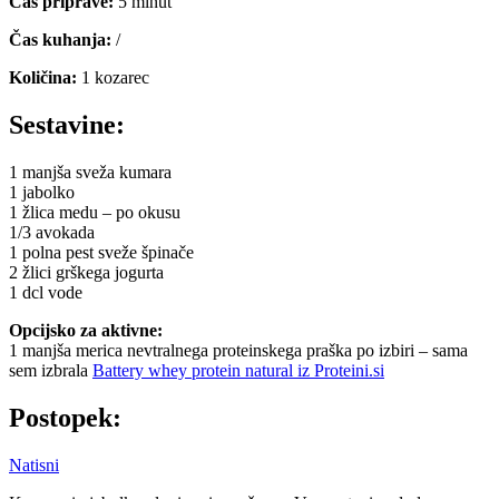
Čas priprave:
5 minut
Čas kuhanja:
/
Količina:
1 kozarec
Sestavine:
1 manjša sveža kumara
1 jabolko
1 žlica medu – po okusu
1/3 avokada
1 polna pest sveže špinače
2 žlici grškega jogurta
1 dcl vode
Opcijsko za aktivne:
1 manjša merica nevtralnega proteinskega praška po izbiri – sama
sem izbrala
Battery whey protein natural iz Proteini.si
Postopek:
Natisni