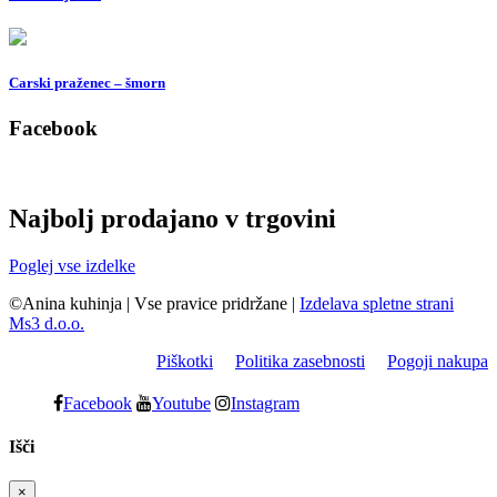
Carski praženec – šmorn
Facebook
Najbolj prodajano v trgovini
Poglej vse izdelke
©Anina kuhinja
|
Vse pravice pridržane
|
Izdelava spletne strani
Ms3 d.o.o.
Piškotki
Politika zasebnosti
Pogoji nakupa
Facebook
Youtube
Instagram
Išči
×