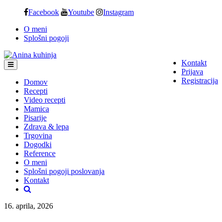
Skip
Facebook
Youtube
Instagram
to
O meni
content
Splošni pogoji
Kontakt
Prijava
Registracija
Domov
Recepti
Video recepti
Mamica
Pisarije
Zdrava & lepa
Trgovina
Dogodki
Reference
O meni
Splošni pogoji poslovanja
Kontakt
16. aprila, 2026