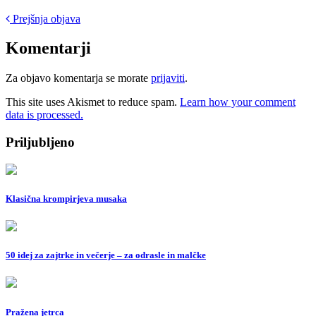
Post
Prejšnja objava
navigation
Komentarji
Za objavo komentarja se morate
prijaviti
.
This site uses Akismet to reduce spam.
Learn how your comment
data is processed.
Priljubljeno
Klasična krompirjeva musaka
50 idej za zajtrke in večerje – za odrasle in malčke
Pražena jetrca