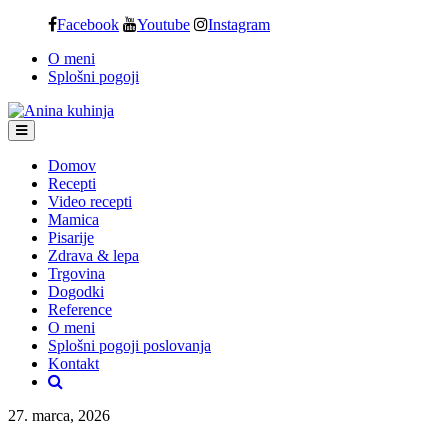
Skip
Facebook
Youtube
Instagram
to
O meni
content
Splošni pogoji
Domov
Recepti
Video recepti
Mamica
Pisarije
Zdrava & lepa
Trgovina
Dogodki
Reference
O meni
Splošni pogoji poslovanja
Kontakt
27. marca, 2026