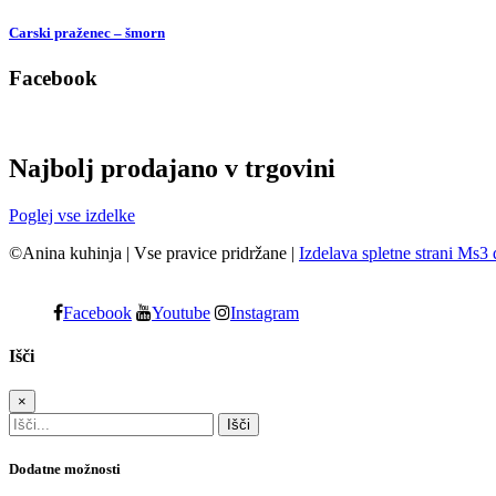
Carski praženec – šmorn
Facebook
Najbolj prodajano v trgovini
Poglej vse izdelke
©Anina kuhinja
|
Vse pravice pridržane
|
Izdelava spletne strani Ms3 
Facebook
Youtube
Instagram
Išči
×
Dodatne možnosti