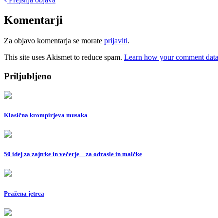
Post
navigation
Komentarji
Za objavo komentarja se morate
prijaviti
.
This site uses Akismet to reduce spam.
Learn how your comment data 
Priljubljeno
Klasična krompirjeva musaka
50 idej za zajtrke in večerje – za odrasle in malčke
Pražena jetrca