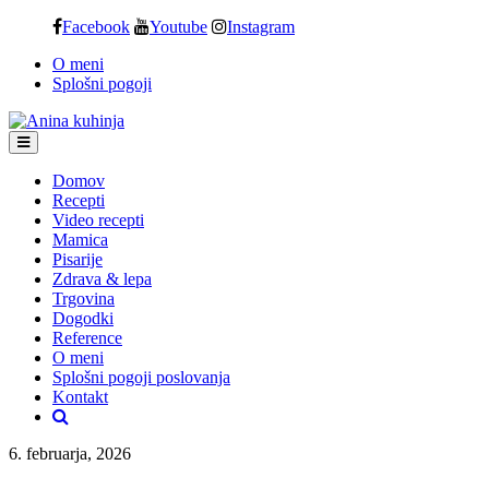
Skip
Facebook
Youtube
Instagram
to
O meni
content
Splošni pogoji
Domov
Recepti
Video recepti
Mamica
Pisarije
Zdrava & lepa
Trgovina
Dogodki
Reference
O meni
Splošni pogoji poslovanja
Kontakt
6. februarja, 2026