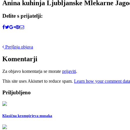
Anina kuhinja Ljubljanske Mlekarne Jagod
Delite s prijatelji:
Post
Prejšnja objava
navigation
Komentarji
Za objavo komentarja se morate
prijaviti
.
This site uses Akismet to reduce spam.
Learn how your comment data 
Priljubljeno
Klasična krompirjeva musaka