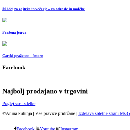
50 idej za zajtrke in večerje – za odrasle in malčke
Pražena jetrca
Carski praženec – šmorn
Facebook
Najbolj prodajano v trgovini
Poglej vse izdelke
©Anina kuhinja
|
Vse pravice pridržane
|
Izdelava spletne strani Ms3 
Facebook
Youtube
Instagram