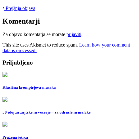
Post
Prejšnja objava
navigation
Komentarji
Za objavo komentarja se morate
prijaviti
.
This site uses Akismet to reduce spam.
Learn how your comment
data is processed.
Priljubljeno
Klasična krompirjeva musaka
50 idej za zajtrke in večerje – za odrasle in malčke
Pražena jetrca