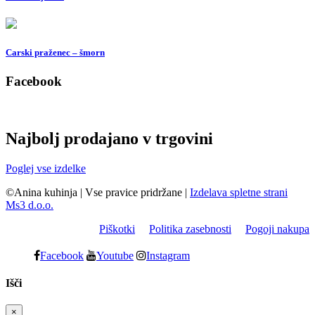
Carski praženec – šmorn
Facebook
Najbolj prodajano v trgovini
Poglej vse izdelke
©Anina kuhinja
|
Vse pravice pridržane
|
Izdelava spletne strani
Ms3 d.o.o.
Piškotki
Politika zasebnosti
Pogoji nakupa
Facebook
Youtube
Instagram
Išči
×