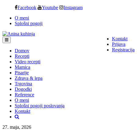
Skip
Facebook
Youtube
Instagram
to
O meni
content
Splošni pogoji
Kontakt
Prijava
Registracija
Domov
Recepti
Video recepti
Mamica
Pisarije
Zdrava & lepa
Trgovina
Dogodki
Reference
O meni
Splošni pogoji poslovanja
Kontakt
27. maja, 2026