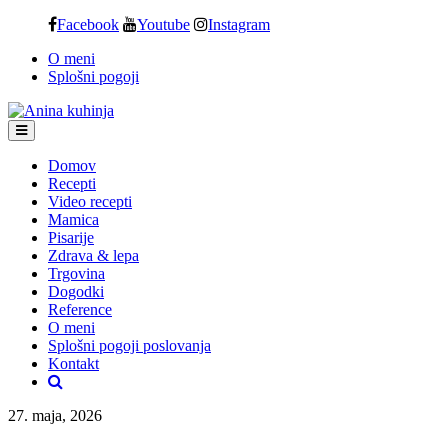
Skip
Facebook
Youtube
Instagram
to
O meni
content
Splošni pogoji
Domov
Recepti
Video recepti
Mamica
Pisarije
Zdrava & lepa
Trgovina
Dogodki
Reference
O meni
Splošni pogoji poslovanja
Kontakt
27. maja, 2026