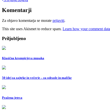
Post
navigation
Komentarji
Za objavo komentarja se morate
prijaviti
.
This site uses Akismet to reduce spam.
Learn how your comment data 
Priljubljeno
Klasična krompirjeva musaka
50 idej za zajtrke in večerje – za odrasle in malčke
Pražena jetrca