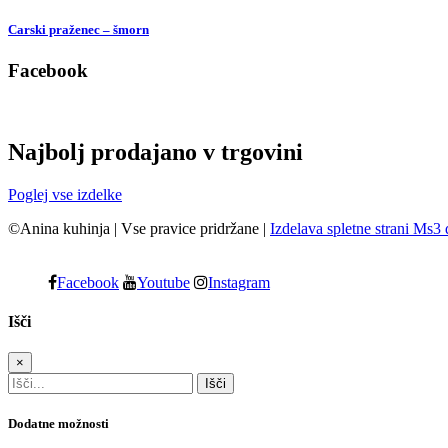
Carski praženec – šmorn
Facebook
Najbolj prodajano v trgovini
Poglej vse izdelke
©Anina kuhinja
|
Vse pravice pridržane
|
Izdelava spletne strani Ms3 
Facebook
Youtube
Instagram
Išči
×
Dodatne možnosti