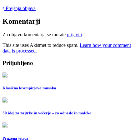
Post
Prejšnja objava
navigation
Komentarji
Za objavo komentarja se morate
prijaviti
.
This site uses Akismet to reduce spam.
Learn how your comment
data is processed.
Priljubljeno
Klasična krompirjeva musaka
50 idej za zajtrke in večerje – za odrasle in malčke
Pražena jetrca