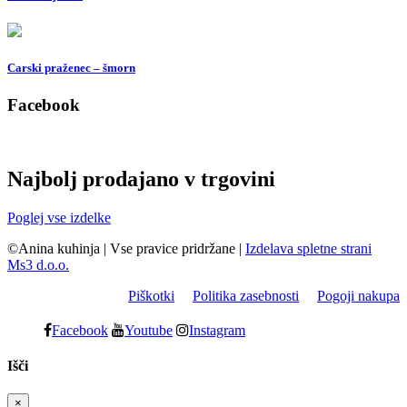
Carski praženec – šmorn
Facebook
Najbolj prodajano v trgovini
Poglej vse izdelke
©Anina kuhinja
|
Vse pravice pridržane
|
Izdelava spletne strani
Ms3 d.o.o.
Piškotki
Politika zasebnosti
Pogoji nakupa
Facebook
Youtube
Instagram
Išči
×