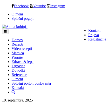
Skip
Facebook
Youtube
Instagram
to
O meni
content
Splošni pogoji
Kontakt
Prijava
Registracija
Domov
Recepti
Video recepti
Mamica
Pisarije
Zdrava & lepa
Trgovina
Dogodki
Reference
O meni
Splošni pogoji poslovanja
Kontakt
10. septembra, 2025