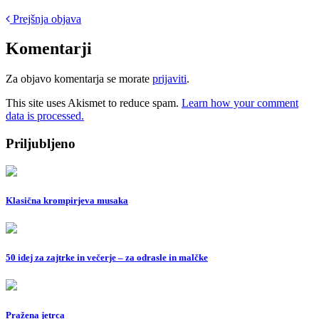
Post
Prejšnja objava
navigation
Komentarji
Za objavo komentarja se morate
prijaviti
.
This site uses Akismet to reduce spam.
Learn how your comment
data is processed.
Priljubljeno
Klasična krompirjeva musaka
50 idej za zajtrke in večerje – za odrasle in malčke
Pražena jetrca