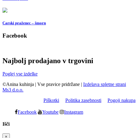
Carski praženec – šmorn
Facebook
Najbolj prodajano v trgovini
Poglej vse izdelke
©Anina kuhinja
|
Vse pravice pridržane
|
Izdelava spletne strani
Ms3 d.o.o.
Piškotki
Politika zasebnosti
Pogoji nakupa
Facebook
Youtube
Instagram
Išči
×