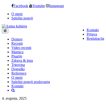
Skip
Facebook
Youtube
Instagram
to
O meni
content
Splošni pogoji
Kontakt
Prijava
Registracija
Domov
Recepti
Video recepti
Mamica
Pisarije
Zdrava & lepa
Trgovina
Dogodki
Reference
O meni
Splošni pogoji poslovanja
Kontakt
4. avgusta, 2025