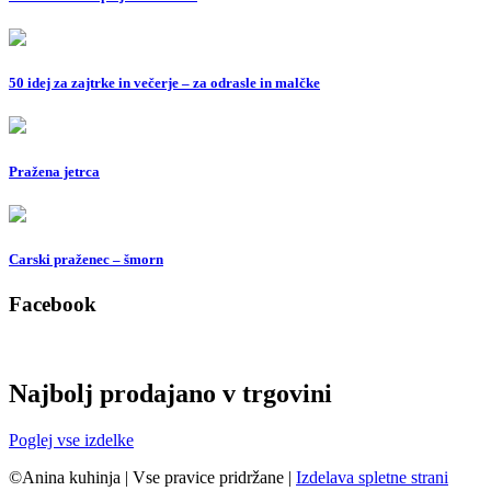
50 idej za zajtrke in večerje – za odrasle in malčke
Pražena jetrca
Carski praženec – šmorn
Facebook
Najbolj prodajano v trgovini
Poglej vse izdelke
©Anina kuhinja
|
Vse pravice pridržane
|
Izdelava spletne strani