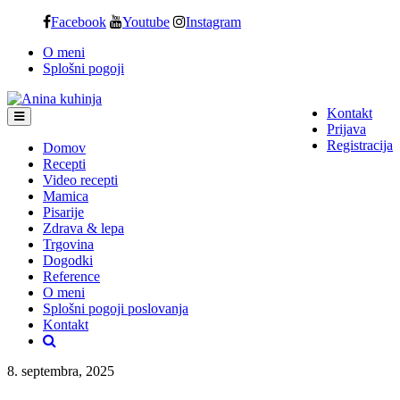
Skip
Facebook
Youtube
Instagram
to
O meni
content
Splošni pogoji
Kontakt
Prijava
Registracija
Domov
Recepti
Video recepti
Mamica
Pisarije
Zdrava & lepa
Trgovina
Dogodki
Reference
O meni
Splošni pogoji poslovanja
Kontakt
8. septembra, 2025