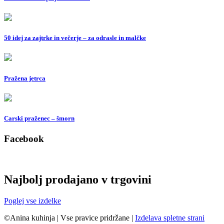
50 idej za zajtrke in večerje – za odrasle in malčke
Pražena jetrca
Carski praženec – šmorn
Facebook
Najbolj prodajano v trgovini
Poglej vse izdelke
©Anina kuhinja
|
Vse pravice pridržane
|
Izdelava spletne strani