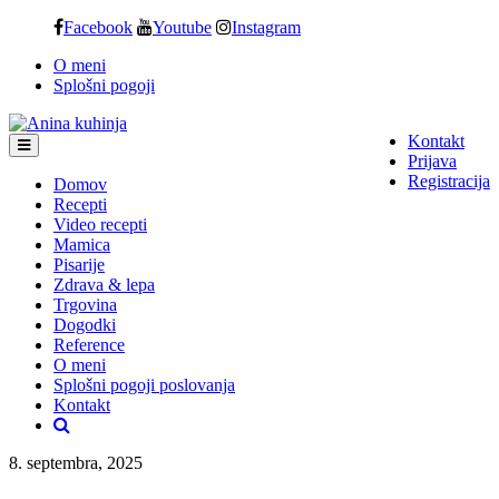
Skip
Facebook
Youtube
Instagram
to
O meni
content
Splošni pogoji
Kontakt
Prijava
Registracija
Domov
Recepti
Video recepti
Mamica
Pisarije
Zdrava & lepa
Trgovina
Dogodki
Reference
O meni
Splošni pogoji poslovanja
Kontakt
8. septembra, 2025