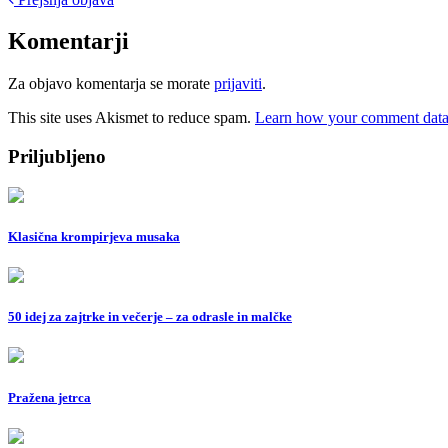
Post
navigation
Komentarji
Za objavo komentarja se morate
prijaviti
.
This site uses Akismet to reduce spam.
Learn how your comment data 
Priljubljeno
Klasična krompirjeva musaka
50 idej za zajtrke in večerje – za odrasle in malčke
Pražena jetrca