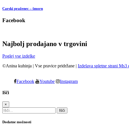
Carski praženec – šmorn
Facebook
Najbolj prodajano v trgovini
Poglej vse izdelke
©Anina kuhinja
|
Vse pravice pridržane
|
Izdelava spletne strani Ms3 
Facebook
Youtube
Instagram
Išči
×
Dodatne možnosti