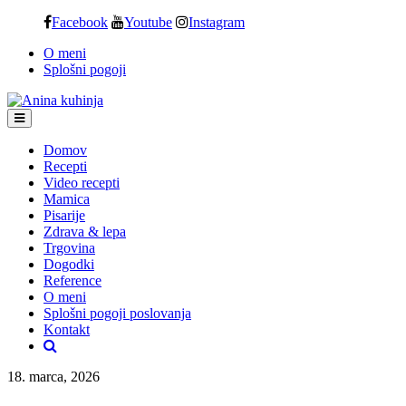
Skip
Facebook
Youtube
Instagram
to
O meni
content
Splošni pogoji
Domov
Recepti
Video recepti
Mamica
Pisarije
Zdrava & lepa
Trgovina
Dogodki
Reference
O meni
Splošni pogoji poslovanja
Kontakt
18. marca, 2026