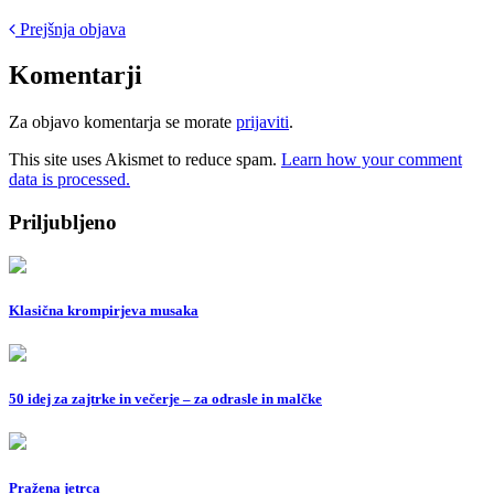
Post
Prejšnja objava
navigation
Komentarji
Za objavo komentarja se morate
prijaviti
.
This site uses Akismet to reduce spam.
Learn how your comment
data is processed.
Priljubljeno
Klasična krompirjeva musaka
50 idej za zajtrke in večerje – za odrasle in malčke
Pražena jetrca