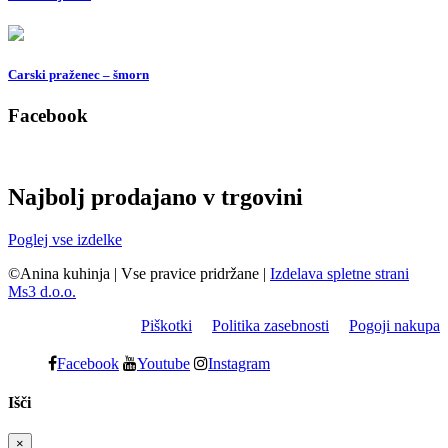
Carski praženec – šmorn
Facebook
Najbolj prodajano v trgovini
Poglej vse izdelke
©Anina kuhinja
|
Vse pravice pridržane
|
Izdelava spletne strani
Ms3 d.o.o.
Piškotki
Politika zasebnosti
Pogoji nakupa
Facebook
Youtube
Instagram
Išči
×