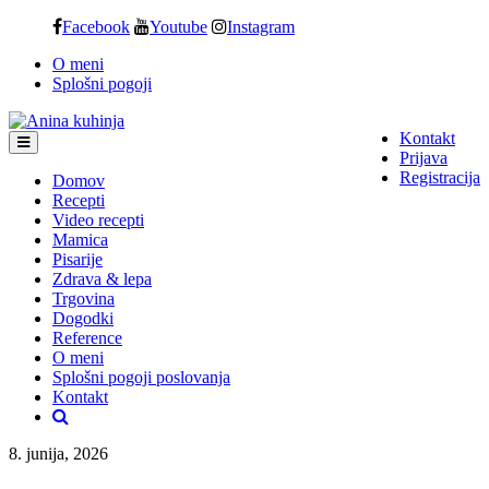
Skip
Facebook
Youtube
Instagram
to
O meni
content
Splošni pogoji
Kontakt
Prijava
Registracija
Domov
Recepti
Video recepti
Mamica
Pisarije
Zdrava & lepa
Trgovina
Dogodki
Reference
O meni
Splošni pogoji poslovanja
Kontakt
8. junija, 2026