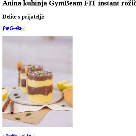
Anina kuhinja GymBeam FIT instant rožič
Delite s prijatelji:
Prejšnja objava