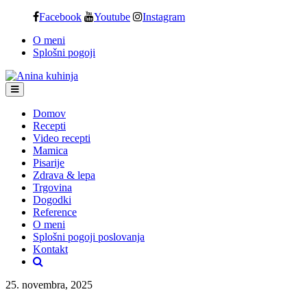
Skip
Facebook
Youtube
Instagram
to
O meni
content
Splošni pogoji
Domov
Recepti
Video recepti
Mamica
Pisarije
Zdrava & lepa
Trgovina
Dogodki
Reference
O meni
Splošni pogoji poslovanja
Kontakt
25. novembra, 2025