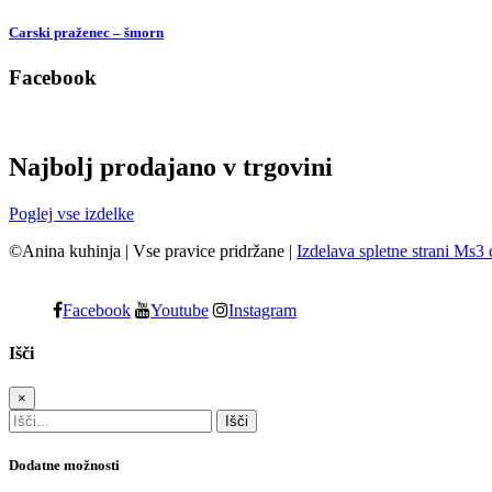
Carski praženec – šmorn
Facebook
Najbolj prodajano v trgovini
Poglej vse izdelke
©Anina kuhinja
|
Vse pravice pridržane
|
Izdelava spletne strani Ms3 
Facebook
Youtube
Instagram
Išči
×
Dodatne možnosti