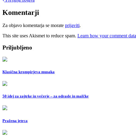
Post
navigation
Komentarji
Za objavo komentarja se morate
prijaviti
.
This site uses Akismet to reduce spam.
Learn how your comment data 
Priljubljeno
Klasična krompirjeva musaka
50 idej za zajtrke in večerje – za odrasle in malčke
Pražena jetrca