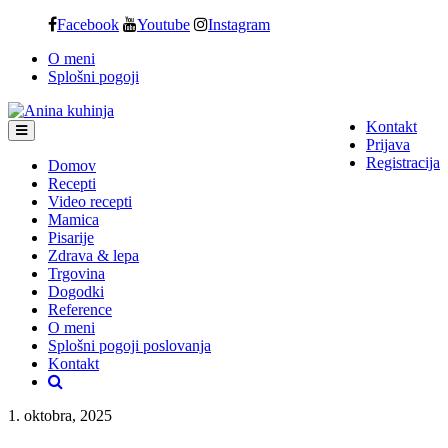
Skip
Facebook
Youtube
Instagram
to
O meni
content
Splošni pogoji
Kontakt
Prijava
Registracija
Domov
Recepti
Video recepti
Mamica
Pisarije
Zdrava & lepa
Trgovina
Dogodki
Reference
O meni
Splošni pogoji poslovanja
Kontakt
1. oktobra, 2025