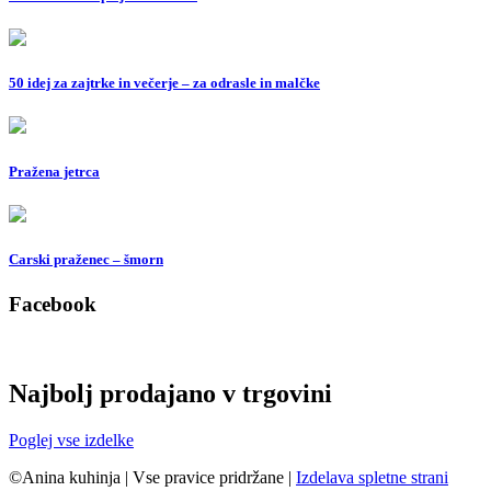
50 idej za zajtrke in večerje – za odrasle in malčke
Pražena jetrca
Carski praženec – šmorn
Facebook
Najbolj prodajano v trgovini
Poglej vse izdelke
©Anina kuhinja
|
Vse pravice pridržane
|
Izdelava spletne strani