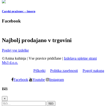
Carski praženec – šmorn
Facebook
Najbolj prodajano v trgovini
Poglej vse izdelke
©Anina kuhinja
|
Vse pravice pridržane
|
Izdelava spletne strani
Ms3 d.o.o.
Piškotki
Politika zasebnosti
Pogoji nakupa
Facebook
Youtube
Instagram
Išči
×