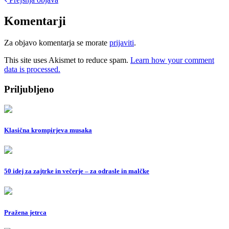
Post
navigation
Komentarji
Za objavo komentarja se morate
prijaviti
.
This site uses Akismet to reduce spam.
Learn how your comment
data is processed.
Priljubljeno
Klasična krompirjeva musaka
50 idej za zajtrke in večerje – za odrasle in malčke
Pražena jetrca