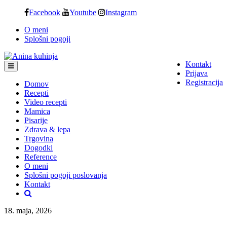
Skip
Facebook
Youtube
Instagram
to
O meni
content
Splošni pogoji
Kontakt
Prijava
Registracija
Domov
Recepti
Video recepti
Mamica
Pisarije
Zdrava & lepa
Trgovina
Dogodki
Reference
O meni
Splošni pogoji poslovanja
Kontakt
18. maja, 2026