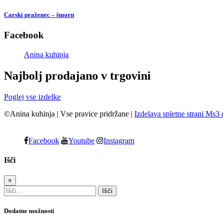
Carski praženec – šmorn
Facebook
Anina kuhinja
Najbolj prodajano v trgovini
Poglej vse izdelke
©Anina kuhinja
|
Vse pravice pridržane
|
Izdelava spletne strani Ms3 
Facebook
Youtube
Instagram
Išči
×
Dodatne možnosti