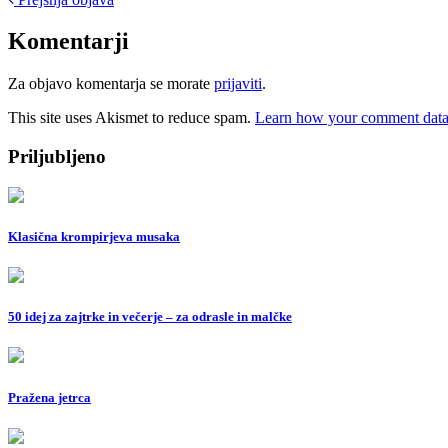
Post
navigation
Komentarji
Za objavo komentarja se morate
prijaviti
.
This site uses Akismet to reduce spam.
Learn how your comment data 
Priljubljeno
Klasična krompirjeva musaka
50 idej za zajtrke in večerje – za odrasle in malčke
Pražena jetrca