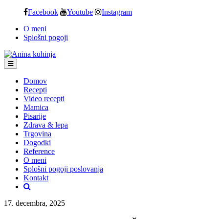
Skip
Facebook
Youtube
Instagram
to
O meni
content
Splošni pogoji
Domov
Recepti
Video recepti
Mamica
Pisarije
Zdrava & lepa
Trgovina
Dogodki
Reference
O meni
Splošni pogoji poslovanja
Kontakt
17. decembra, 2025