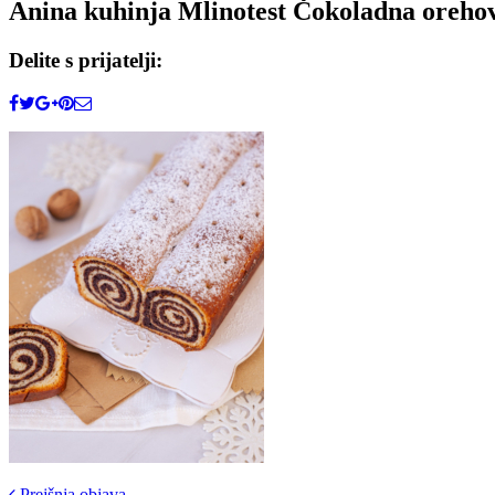
Anina kuhinja Mlinotest Čokoladna orehov
Delite s prijatelji:
Prejšnja objava