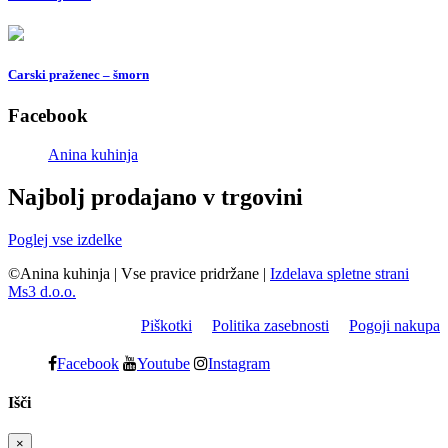
Carski praženec – šmorn
Facebook
Anina kuhinja
Najbolj prodajano v trgovini
Poglej vse izdelke
©Anina kuhinja
|
Vse pravice pridržane
|
Izdelava spletne strani
Ms3 d.o.o.
Piškotki
Politika zasebnosti
Pogoji nakupa
Facebook
Youtube
Instagram
Išči
×