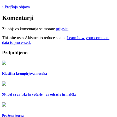
Post
Prejšnja objava
navigation
Komentarji
Za objavo komentarja se morate
prijaviti
.
This site uses Akismet to reduce spam.
Learn how your comment
data is processed.
Priljubljeno
Klasična krompirjeva musaka
50 idej za zajtrke in večerje – za odrasle in malčke
Pražena jetrca