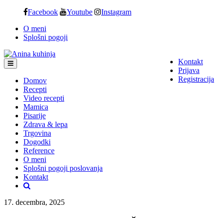
Skip
Facebook
Youtube
Instagram
to
O meni
content
Splošni pogoji
Kontakt
Prijava
Registracija
Domov
Recepti
Video recepti
Mamica
Pisarije
Zdrava & lepa
Trgovina
Dogodki
Reference
O meni
Splošni pogoji poslovanja
Kontakt
17. decembra, 2025