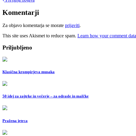
Post
navigation
Komentarji
Za objavo komentarja se morate
prijaviti
.
This site uses Akismet to reduce spam.
Learn how your comment data 
Priljubljeno
Klasična krompirjeva musaka
50 idej za zajtrke in večerje – za odrasle in malčke
Pražena jetrca