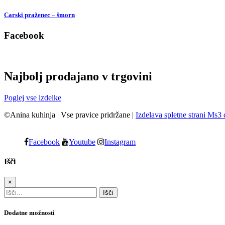
Carski praženec – šmorn
Facebook
Najbolj prodajano v trgovini
Poglej vse izdelke
©Anina kuhinja
|
Vse pravice pridržane
|
Izdelava spletne strani Ms3 
Facebook
Youtube
Instagram
Išči
×
Dodatne možnosti