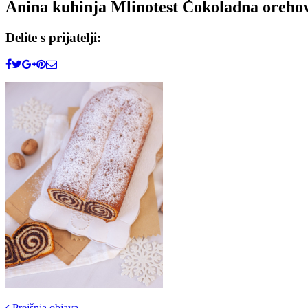
Anina kuhinja Mlinotest Čokoladna orehov
Delite s prijatelji:
Prejšnja objava