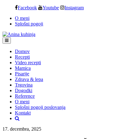
Skip
Facebook
Youtube
Instagram
to
O meni
content
Splošni pogoji
Domov
Recepti
Video recepti
Mamica
Pisarije
Zdrava & lepa
Trgovina
Dogodki
Reference
O meni
Splošni pogoji poslovanja
Kontakt
17. decembra, 2025