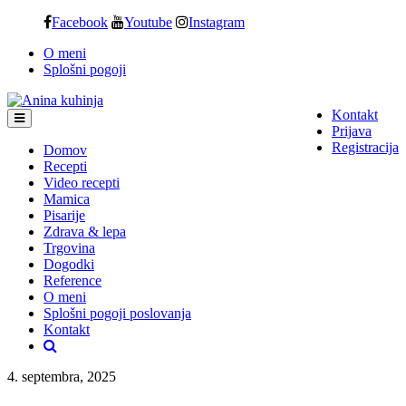
Skip
Facebook
Youtube
Instagram
to
O meni
content
Splošni pogoji
Kontakt
Prijava
Registracija
Domov
Recepti
Video recepti
Mamica
Pisarije
Zdrava & lepa
Trgovina
Dogodki
Reference
O meni
Splošni pogoji poslovanja
Kontakt
4. septembra, 2025