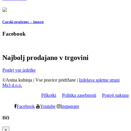
Carski praženec – šmorn
Facebook
Najbolj prodajano v trgovini
Poglej vse izdelke
©Anina kuhinja
|
Vse pravice pridržane
|
Izdelava spletne strani
Ms3 d.o.o.
Piškotki
Politika zasebnosti
Pogoji nakupa
Facebook
Youtube
Instagram
Išči
×