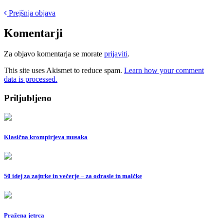
Post
Prejšnja objava
navigation
Komentarji
Za objavo komentarja se morate
prijaviti
.
This site uses Akismet to reduce spam.
Learn how your comment
data is processed.
Priljubljeno
Klasična krompirjeva musaka
50 idej za zajtrke in večerje – za odrasle in malčke
Pražena jetrca