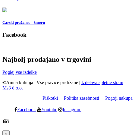
Carski praženec – šmorn
Facebook
Najbolj prodajano v trgovini
Poglej vse izdelke
©Anina kuhinja
|
Vse pravice pridržane
|
Izdelava spletne strani
Ms3 d.o.o.
Piškotki
Politika zasebnosti
Pogoji nakupa
Facebook
Youtube
Instagram
Išči
×