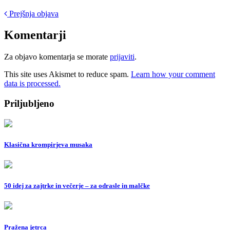
Post
Prejšnja objava
navigation
Komentarji
Za objavo komentarja se morate
prijaviti
.
This site uses Akismet to reduce spam.
Learn how your comment
data is processed.
Priljubljeno
Klasična krompirjeva musaka
50 idej za zajtrke in večerje – za odrasle in malčke
Pražena jetrca