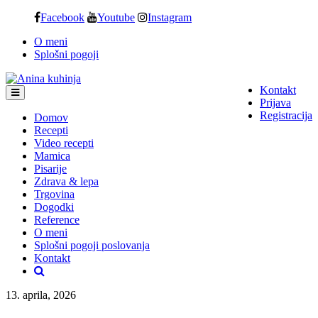
Skip
Facebook
Youtube
Instagram
to
O meni
content
Splošni pogoji
Kontakt
Prijava
Registracija
Domov
Recepti
Video recepti
Mamica
Pisarije
Zdrava & lepa
Trgovina
Dogodki
Reference
O meni
Splošni pogoji poslovanja
Kontakt
13. aprila, 2026