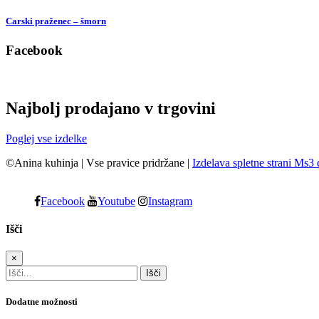
Carski praženec – šmorn
Facebook
Najbolj prodajano v trgovini
Poglej vse izdelke
©Anina kuhinja
|
Vse pravice pridržane
|
Izdelava spletne strani Ms3 
Facebook
Youtube
Instagram
Išči
×
Dodatne možnosti