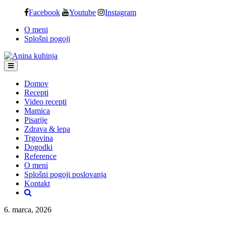
Skip
Facebook
Youtube
Instagram
to
O meni
content
Splošni pogoji
Domov
Recepti
Video recepti
Mamica
Pisarije
Zdrava & lepa
Trgovina
Dogodki
Reference
O meni
Splošni pogoji poslovanja
Kontakt
6. marca, 2026