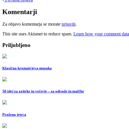
Post
navigation
Komentarji
Za objavo komentarja se morate
prijaviti
.
This site uses Akismet to reduce spam.
Learn how your comment data 
Priljubljeno
Klasična krompirjeva musaka
50 idej za zajtrke in večerje – za odrasle in malčke
Pražena jetrca