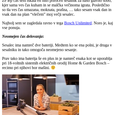
Že lep čas sem iskala en hitri priročen sesalnik za našo glavno sobo,
kjer sama ves čas kuham in se malčka večinoma igrata. Posledično
so tla ves čas umazana, moknata, prašna, … tako sesam vsak dan in
vsak dan na plan “vlečem” moj večji sesalec.
Najbolj sem se zagledala ravno v tega
Bosch Unlimited
. Noro je, kaj
vse ponuja.
Neomejen čas delovanja
:
Sesalec ima namreč dve bateriji. Medtem ko se ena polni, je druga v
sesalniku in tako omogoča neomejeno sesanje.
Prav tako ima baterija še en plus in je namreč enaka kot se uporablja
pri 18-voltnih sistemih električnih orodij Home & Garden Bosch –
recimo pri njihovi bor mašini.