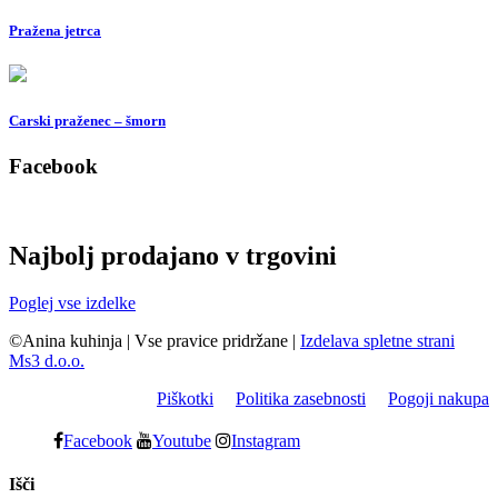
Pražena jetrca
Carski praženec – šmorn
Facebook
Najbolj prodajano v trgovini
Poglej vse izdelke
©Anina kuhinja
|
Vse pravice pridržane
|
Izdelava spletne strani
Ms3 d.o.o.
Piškotki
Politika zasebnosti
Pogoji nakupa
Facebook
Youtube
Instagram
Išči