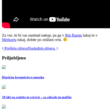
Za vse, ki bi vas zanimal nakup, pa ga v
Big Bangu
tukaj in v
Merkurju
tukaj, dobite po znižani ceni.
Post
Prejšnja objava
Naslednja objava
navigation
Priljubljeno
Klasična krompirjeva musaka
50 idej za zajtrke in večerje – za odrasle in malčke