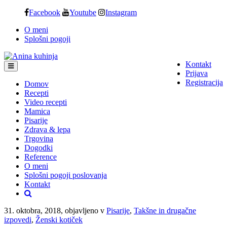
Skip
Facebook
Youtube
Instagram
to
O meni
content
Splošni pogoji
Kontakt
Prijava
Registracija
Domov
Recepti
Video recepti
Mamica
Pisarije
Zdrava & lepa
Trgovina
Dogodki
Reference
O meni
Splošni pogoji poslovanja
Kontakt
31. oktobra, 2018, objavljeno v
Pisarije
,
Takšne in drugačne
izpovedi
,
Ženski kotiček