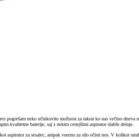
ares pogrešam neko učinkovito možnost za takrat ko nas večino dneva ni
pim kvalitetne baterije, saj z nekim cenejšimi aspirator slabše deluje.
t aspirator za sesalec, ampak vseeno za silo očisti nos. V kolikor smrk