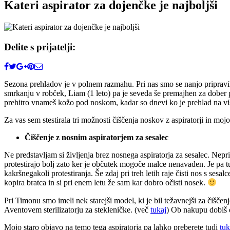
Kateri aspirator za dojenčke je najboljši
Delite s prijatelji:
Sezona prehladov je v polnem razmahu. Pri nas smo se nanjo pripravil
smrkanju v robček, Liam (1 leto) pa je seveda še premajhen za dober
prehitro vnameš kožo pod noskom, kadar so dnevi ko je prehlad na vi
Za vas sem stestirala tri možnosti čiščenja noskov z aspiratorji in mojo
Čiščenje z nosnim aspiratorjem za sesalec
Ne predstavljam si življenja brez nosnega aspiratorja za sesalec. Neprim
protestirajo bolj zato ker je občutek mogoče malce nenavaden. Je pa t
kakršnegakoli protestiranja. Še zdaj pri treh letih raje čisti nos s s
kopira bratca in si pri enem letu že sam kar dobro očisti nosek.
Pri Timonu smo imeli nek starejši model, ki je bil težavnejši za čiščenje
Aventovem sterilizatorju za stekleničke. (več
tukaj
) Ob nakupu dobiš 
Mojo staro objavo na temo tega aspiratorja pa lahko preberete tudi
tuk