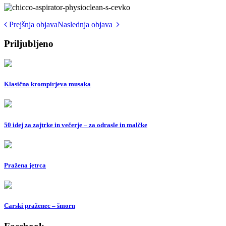
Post
Prejšnja objava
Naslednja objava
navigation
Priljubljeno
Klasična krompirjeva musaka
50 idej za zajtrke in večerje – za odrasle in malčke
Pražena jetrca
Carski praženec – šmorn