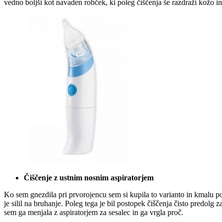
vedno boljši kot navaden robček, ki poleg čiščenja še razdraži kožo in
Čiščenje z ustnim nosnim aspiratorjem
Ko sem gnezdila pri prvorojencu sem si kupila to varianto in kmalu po 
je silil na bruhanje. Poleg tega je bil postopek čiščenja čisto predo
sem ga menjala z aspiratorjem za sesalec in ga vrgla proč.