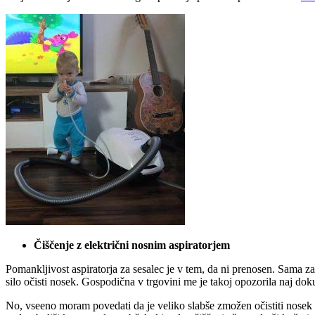
Čiščenje z električni nosnim aspiratorjem
Pomankljivost aspiratorja za sesalec je v tem, da ni prenosen. Sama z
silo očisti nosek. Gospodična v trgovini me je takoj opozorila naj doku
No, vseeno moram povedati da je veliko slabše zmožen očistiti nosek ko