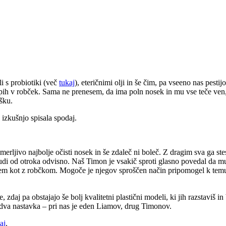
i s probiotiki (več
tukaj
), eteričnimi olji in še čim, pa vseeno nas pest
 pih v robček. Sama ne prenesem, da ima poln nosek in mu vse teče ven
šku.
 izkušnjo spisala spodaj.
erljivo najbolje očisti nosek in še zdaleč ni boleč. Z dragim sva ga stes
udi od otroka odvisno. Naš Timon je vsakič sproti glasno povedal da mu 
esalcem kot z robčkom. Mogoče je njegov sproščen način pripomogel k tem
, zdaj pa obstajajo še bolj kvalitetni plastični modeli, ki jih razstaviš i
dva nastavka – pri nas je eden Liamov, drug Timonov.
aj
.