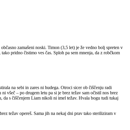
ijo občasno zamašeni noski. Timon (3,5 let) je že vedno bolj spreten v
, tako pridno čistimo ves čas. Sploh pa sem mnenja, da z robčkom
tirala na sebi in zares ni hudega. Otroci sicer ob čiščenju radi
ni všeč – po drugem letu pa si je brez težav sam očistil nos brez
u, da s čiščenjem Liam nikoli ni imel težav. Hvala bogu tudi tukaj
n brez težav opereš. Sama jih na nekaj dni prav tako steriliziram v