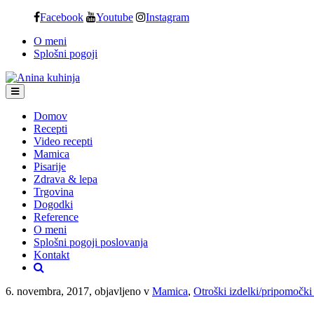
Skip
Facebook
Youtube
Instagram
to
O meni
content
Splošni pogoji
Domov
Recepti
Video recepti
Mamica
Pisarije
Zdrava & lepa
Trgovina
Dogodki
Reference
O meni
Splošni pogoji poslovanja
Kontakt
6. novembra, 2017, objavljeno v
Mamica
,
Otroški izdelki/pripomočki 