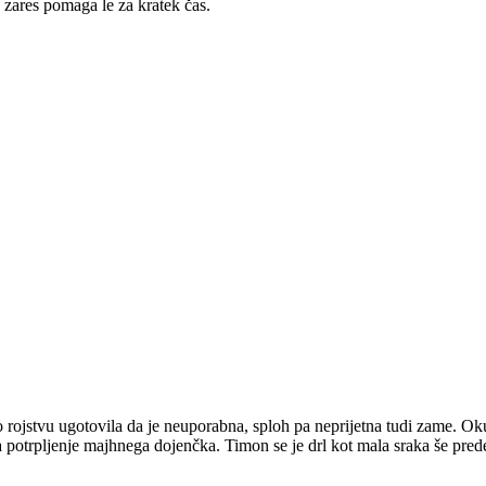
 zares pomaga le za kratek čas.
rojstvu ugotovila da je neuporabna, sploh pa neprijetna tudi zame. Okus
lg za potrpljenje majhnega dojenčka. Timon se je drl kot mala sraka še 