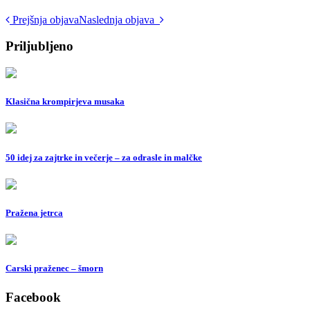
Post
Prejšnja objava
Naslednja objava
navigation
Priljubljeno
Klasična krompirjeva musaka
50 idej za zajtrke in večerje – za odrasle in malčke
Pražena jetrca
Carski praženec – šmorn
Facebook