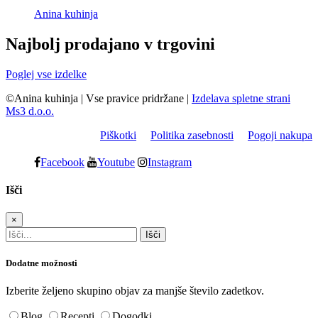
Anina kuhinja
Najbolj prodajano v trgovini
Poglej vse izdelke
©Anina kuhinja
|
Vse pravice pridržane
|
Izdelava spletne strani
Ms3 d.o.o.
Piškotki
Politika zasebnosti
Pogoji nakupa
Facebook
Youtube
Instagram
Išči
×
Dodatne možnosti
Izberite željeno skupino objav za manjše število zadetkov.
Blog
Recepti
Dogodki