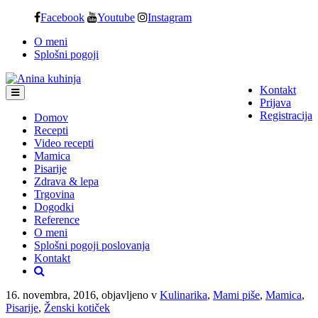
Skip
Facebook
Youtube
Instagram
to
O meni
content
Splošni pogoji
Kontakt
Prijava
Registracija
Domov
Recepti
Video recepti
Mamica
Pisarije
Zdrava & lepa
Trgovina
Dogodki
Reference
O meni
Splošni pogoji poslovanja
Kontakt
16. novembra, 2016, objavljeno v
Kulinarika
,
Mami piše
,
Mamica
,
Pisarije
,
Ženski kotiček