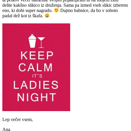
delite kakšno slikico iz druženja. Sama pa izmed vseh slikic izberem
eno, ki dobi super nagrado.
Dajmo babnice, da bo v soboto
padal dež kot iz škafa.
Lep večer vsem,
Ana