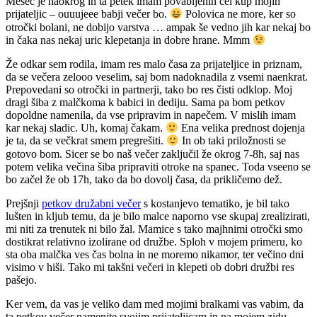
Mesec je naokrog in ta petek imam povabljenih cel kup mojih
prijateljic – ouuujeee babji večer bo.
Polovica ne more, ker so
otročki bolani, ne dobijo varstva … ampak še vedno jih kar nekaj bo
in čaka nas nekaj uric klepetanja in dobre hrane. Mmm
Že odkar sem rodila, imam res malo časa za prijateljice in priznam,
da se večera zelooo veselim, saj bom nadoknadila z vsemi naenkrat.
Prepovedani so otročki in partnerji, tako bo res čisti odklop. Moj
dragi šiba z malčkoma k babici in dediju. Sama pa bom petkov
dopoldne namenila, da vse pripravim in napečem. V mislih imam
kar nekaj sladic. Uh, komaj čakam.
Ena velika prednost dojenja
je ta, da se večkrat smem pregrešiti.
In ob taki priložnosti se
gotovo bom. Sicer se bo naš večer zaključil že okrog 7-8h, saj nas
potem velika večina šiba pripraviti otroke na spanec. Toda vseeno se
bo začel že ob 17h, tako da bo dovolj časa, da prikličemo dež.
Prejšnji
petkov družabni večer
s kostanjevo tematiko, je bil tako
lušten in kljub temu, da je bilo malce naporno vse skupaj zrealizirati,
mi niti za trenutek ni bilo žal. Mamice s tako majhnimi otročki smo
dostikrat relativno izolirane od družbe. Sploh v mojem primeru, ko
sta oba malčka ves čas bolna in ne moremo nikamor, ter večino dni
visimo v hiši. Tako mi takšni večeri in klepeti ob dobri družbi res
pašejo.
Ker vem, da vas je veliko dam med mojimi bralkami vas vabim, da
ta petkov večer namenite svojim prijateljicam in na mojem zidu