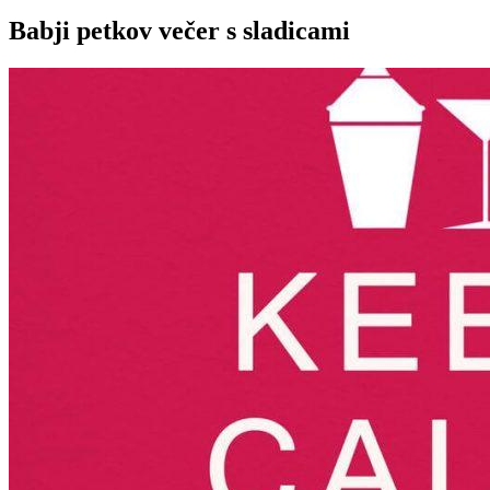
Babji petkov večer s sladicami