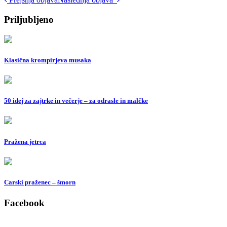
Post
navigation
Priljubljeno
Klasična krompirjeva musaka
50 idej za zajtrke in večerje – za odrasle in malčke
Pražena jetrca
Carski praženec – šmorn
Facebook