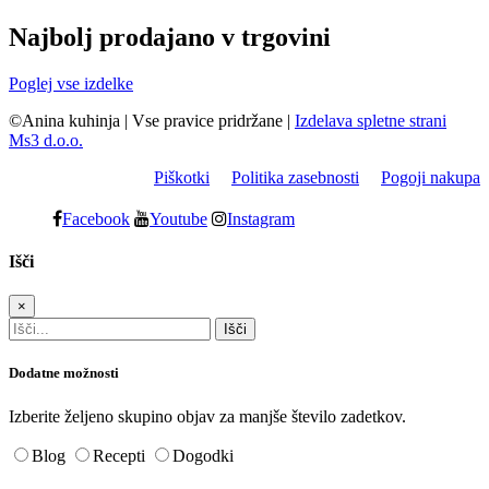
Najbolj prodajano v trgovini
Poglej vse izdelke
©Anina kuhinja
|
Vse pravice pridržane
|
Izdelava spletne strani
Ms3 d.o.o.
Piškotki
Politika zasebnosti
Pogoji nakupa
Facebook
Youtube
Instagram
Išči
×
Dodatne možnosti
Izberite željeno skupino objav za manjše število zadetkov.
Blog
Recepti
Dogodki