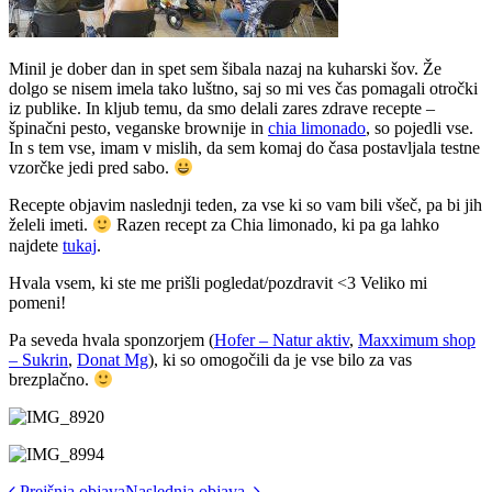
Minil je dober dan in spet sem šibala nazaj na kuharski šov. Že
dolgo se nisem imela tako luštno, saj so mi ves čas pomagali otročki
iz publike. In kljub temu, da smo delali zares zdrave recepte –
špinačni pesto, veganske brownije in
chia limonado
, so pojedli vse.
In s tem vse, imam v mislih, da sem komaj do časa postavljala testne
vzorčke jedi pred sabo.
Recepte objavim naslednji teden, za vse ki so vam bili všeč, pa bi jih
želeli imeti.
Razen recept za Chia limonado, ki pa ga lahko
najdete
tukaj
.
Hvala vsem, ki ste me prišli pogledat/pozdravit <3 Veliko mi
pomeni!
Pa seveda hvala sponzorjem (
Hofer – Natur aktiv
,
Maxximum shop
– Sukrin
,
Donat Mg
), ki so omogočili da je vse bilo za vas
brezplačno.
Prejšnja objava
Naslednja objava