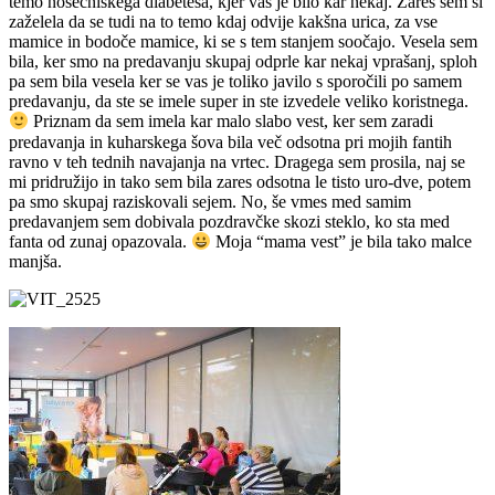
temo nosečniškega diabetesa, kjer vas je bilo kar nekaj. Zares sem si
zaželela da se tudi na to temo kdaj odvije kakšna urica, za vse
mamice in bodoče mamice, ki se s tem stanjem soočajo. Vesela sem
bila, ker smo na predavanju skupaj odprle kar nekaj vprašanj, sploh
pa sem bila vesela ker se vas je toliko javilo s sporočili po samem
predavanju, da ste se imele super in ste izvedele veliko koristnega.
Priznam da sem imela kar malo slabo vest, ker sem zaradi
predavanja in kuharskega šova bila več odsotna pri mojih fantih
ravno v teh tednih navajanja na vrtec. Dragega sem prosila, naj se
mi pridružijo in tako sem bila zares odsotna le tisto uro-dve, potem
pa smo skupaj raziskovali sejem. No, še vmes med samim
predavanjem sem dobivala pozdravčke skozi steklo, ko sta med
fanta od zunaj opazovala.
Moja “mama vest” je bila tako malce
manjša.