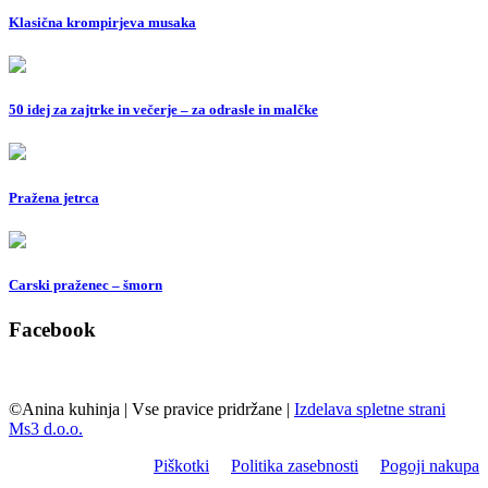
Klasična krompirjeva musaka
50 idej za zajtrke in večerje – za odrasle in malčke
Pražena jetrca
Carski praženec – šmorn
Facebook
©Anina kuhinja
|
Vse pravice pridržane
|
Izdelava spletne strani
Ms3 d.o.o.
Piškotki
Politika zasebnosti
Pogoji nakupa