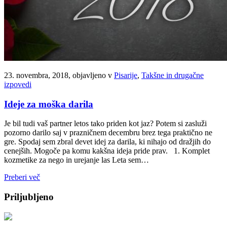
23. novembra, 2018, objavljeno v
Pisarije
,
Takšne in drugačne
izpovedi
Ideje za moška darila
Je bil tudi vaš partner letos tako priden kot jaz? Potem si zasluži
pozorno darilo saj v prazničnem decembru brez tega praktično ne
gre. Spodaj sem zbral devet idej za darila, ki nihajo od dražjih do
cenejših. Mogoče pa komu kakšna ideja pride prav. 1. Komplet
kozmetike za nego in urejanje las Leta sem…
Preberi več
Priljubljeno