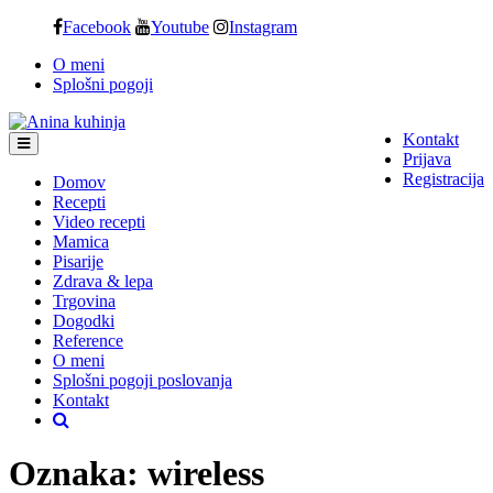
Skip
Facebook
Youtube
Instagram
to
O meni
content
Splošni pogoji
Kontakt
Prijava
Registracija
Domov
Recepti
Video recepti
Mamica
Pisarije
Zdrava & lepa
Trgovina
Dogodki
Reference
O meni
Splošni pogoji poslovanja
Kontakt
Oznaka:
wireless