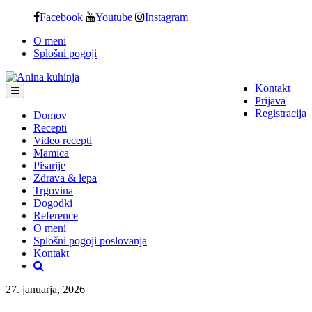
Skip
Facebook
Youtube
Instagram
to
O meni
content
Splošni pogoji
Kontakt
Prijava
Registracija
Domov
Recepti
Video recepti
Mamica
Pisarije
Zdrava & lepa
Trgovina
Dogodki
Reference
O meni
Splošni pogoji poslovanja
Kontakt
27. januarja, 2026