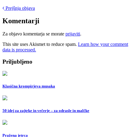
Post
Prejšnja objava
navigation
Komentarji
Za objavo komentarja se morate
prijaviti
.
This site uses Akismet to reduce spam.
Learn how your comment
data is processed.
Priljubljeno
Klasična krompirjeva musaka
50 idej za zajtrke in večerje – za odrasle in malčke
Pražena jetrca