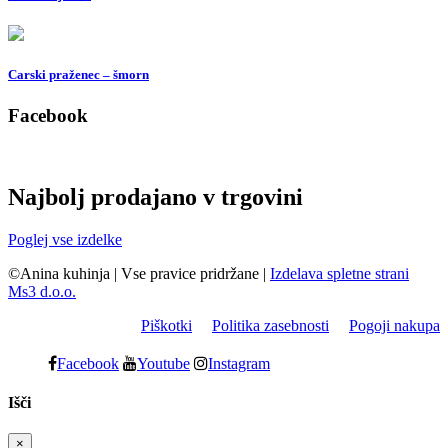
Carski praženec – šmorn
Facebook
Najbolj prodajano v trgovini
Poglej vse izdelke
©Anina kuhinja
|
Vse pravice pridržane
|
Izdelava spletne strani
Ms3 d.o.o.
Piškotki
Politika zasebnosti
Pogoji nakupa
Facebook
Youtube
Instagram
Išči
×