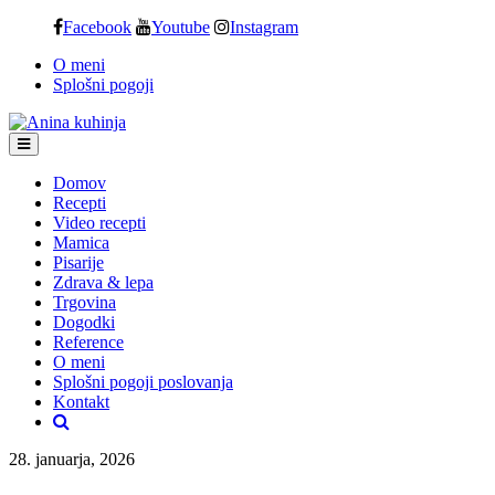
Skip
Facebook
Youtube
Instagram
to
O meni
content
Splošni pogoji
Domov
Recepti
Video recepti
Mamica
Pisarije
Zdrava & lepa
Trgovina
Dogodki
Reference
O meni
Splošni pogoji poslovanja
Kontakt
28. januarja, 2026