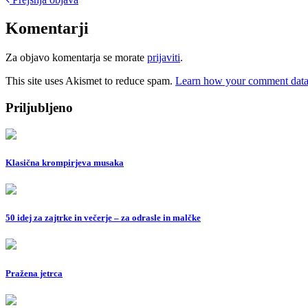
Post
navigation
Komentarji
Za objavo komentarja se morate
prijaviti
.
This site uses Akismet to reduce spam.
Learn how your comment data 
Priljubljeno
Klasična krompirjeva musaka
50 idej za zajtrke in večerje – za odrasle in malčke
Pražena jetrca