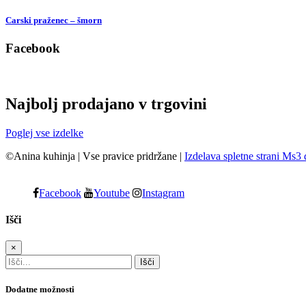
Carski praženec – šmorn
Facebook
Najbolj prodajano v trgovini
Poglej vse izdelke
©Anina kuhinja
|
Vse pravice pridržane
|
Izdelava spletne strani Ms3 
Facebook
Youtube
Instagram
Išči
×
Dodatne možnosti