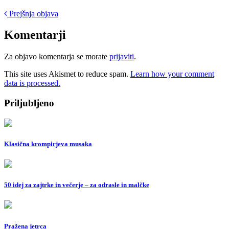
Post
Prejšnja objava
navigation
Komentarji
Za objavo komentarja se morate
prijaviti
.
This site uses Akismet to reduce spam.
Learn how your comment
data is processed.
Priljubljeno
Klasična krompirjeva musaka
50 idej za zajtrke in večerje – za odrasle in malčke
Pražena jetrca