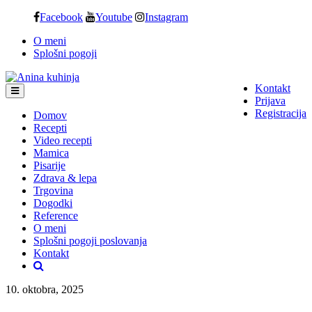
Skip
Facebook
Youtube
Instagram
to
O meni
content
Splošni pogoji
Kontakt
Prijava
Registracija
Domov
Recepti
Video recepti
Mamica
Pisarije
Zdrava & lepa
Trgovina
Dogodki
Reference
O meni
Splošni pogoji poslovanja
Kontakt
10. oktobra, 2025