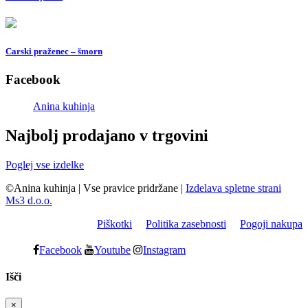
Carski praženec – šmorn
Facebook
Anina kuhinja
Najbolj prodajano v trgovini
Poglej vse izdelke
©Anina kuhinja
|
Vse pravice pridržane
|
Izdelava spletne strani
Ms3 d.o.o.
Piškotki
Politika zasebnosti
Pogoji nakupa
Facebook
Youtube
Instagram
Išči
×