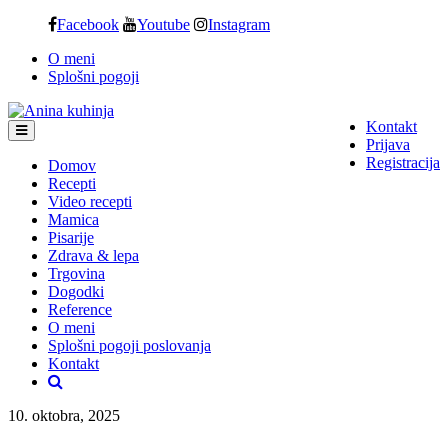
Skip
Facebook
Youtube
Instagram
to
O meni
content
Splošni pogoji
Kontakt
Prijava
Registracija
Domov
Recepti
Video recepti
Mamica
Pisarije
Zdrava & lepa
Trgovina
Dogodki
Reference
O meni
Splošni pogoji poslovanja
Kontakt
10. oktobra, 2025