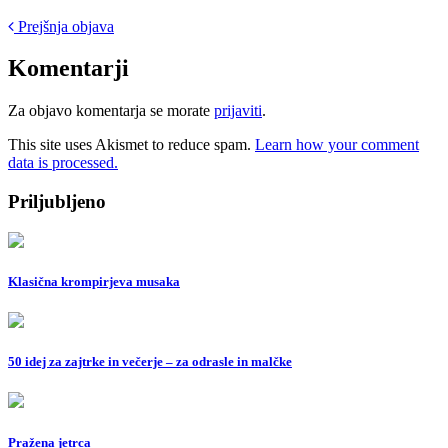
Post
Prejšnja objava
navigation
Komentarji
Za objavo komentarja se morate
prijaviti
.
This site uses Akismet to reduce spam.
Learn how your comment
data is processed.
Priljubljeno
Klasična krompirjeva musaka
50 idej za zajtrke in večerje – za odrasle in malčke
Pražena jetrca