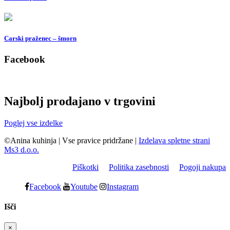
Carski praženec – šmorn
Facebook
Najbolj prodajano v trgovini
Poglej vse izdelke
©Anina kuhinja
|
Vse pravice pridržane
|
Izdelava spletne strani
Ms3 d.o.o.
Piškotki
Politika zasebnosti
Pogoji nakupa
Facebook
Youtube
Instagram
Išči
×