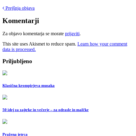
Post
Prejšnja objava
navigation
Komentarji
Za objavo komentarja se morate
prijaviti
.
This site uses Akismet to reduce spam.
Learn how your comment
data is processed.
Priljubljeno
Klasična krompirjeva musaka
50 idej za zajtrke in večerje – za odrasle in malčke
Pražena jetrca