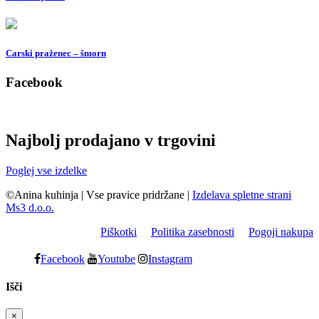
Carski praženec – šmorn
Facebook
Najbolj prodajano v trgovini
Poglej vse izdelke
©Anina kuhinja
|
Vse pravice pridržane
|
Izdelava spletne strani
Ms3 d.o.o.
Piškotki
Politika zasebnosti
Pogoji nakupa
Facebook
Youtube
Instagram
Išči
×