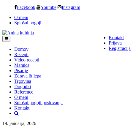
Skip
Facebook
Youtube
Instagram
to
O meni
content
Splošni pogoji
Kontakt
Prijava
Registracija
Domov
Recepti
Video recepti
Mamica
Pisarije
Zdrava & lepa
Trgovina
Dogodki
Reference
O meni
Splošni pogoji poslovanja
Kontakt
19. januarja, 2026