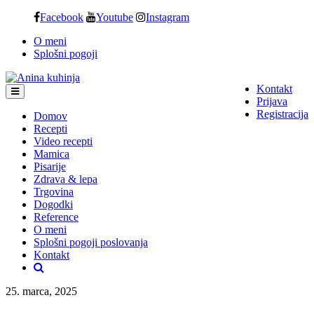
Skip
Facebook
Youtube
Instagram
to
O meni
content
Splošni pogoji
Kontakt
Prijava
Registracija
Domov
Recepti
Video recepti
Mamica
Pisarije
Zdrava & lepa
Trgovina
Dogodki
Reference
O meni
Splošni pogoji poslovanja
Kontakt
25. marca, 2025