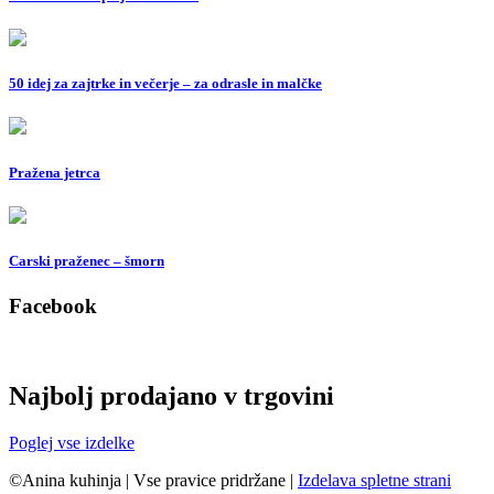
50 idej za zajtrke in večerje – za odrasle in malčke
Pražena jetrca
Carski praženec – šmorn
Facebook
Najbolj prodajano v trgovini
Poglej vse izdelke
©Anina kuhinja
|
Vse pravice pridržane
|
Izdelava spletne strani