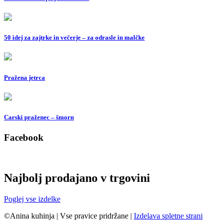
50 idej za zajtrke in večerje – za odrasle in malčke
Pražena jetrca
Carski praženec – šmorn
Facebook
Najbolj prodajano v trgovini
Poglej vse izdelke
©Anina kuhinja
|
Vse pravice pridržane
|
Izdelava spletne strani