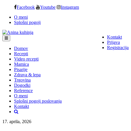
Skip
Facebook
Youtube
Instagram
to
O meni
content
Splošni pogoji
Kontakt
Prijava
Registracija
Domov
Recepti
Video recepti
Mamica
Pisarije
Zdrava & lepa
Trgovina
Dogodki
Reference
O meni
Splošni pogoji poslovanja
Kontakt
17. aprila, 2026