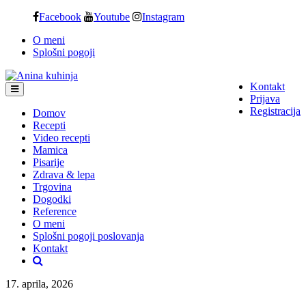
Skip
Facebook
Youtube
Instagram
to
O meni
content
Splošni pogoji
Kontakt
Prijava
Registracija
Domov
Recepti
Video recepti
Mamica
Pisarije
Zdrava & lepa
Trgovina
Dogodki
Reference
O meni
Splošni pogoji poslovanja
Kontakt
17. aprila, 2026