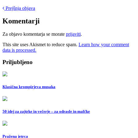
Post
Prejšnja objava
navigation
Komentarji
Za objavo komentarja se morate
prijaviti
.
This site uses Akismet to reduce spam.
Learn how your comment
data is processed.
Priljubljeno
Klasična krompirjeva musaka
50 idej za zajtrke in večerje – za odrasle in malčke
Pražena jetrca