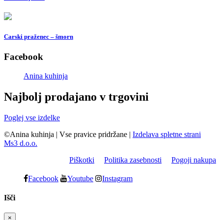
Carski praženec – šmorn
Facebook
Anina kuhinja
Najbolj prodajano v trgovini
Poglej vse izdelke
©Anina kuhinja
|
Vse pravice pridržane
|
Izdelava spletne strani
Ms3 d.o.o.
Piškotki
Politika zasebnosti
Pogoji nakupa
Facebook
Youtube
Instagram
Išči
×