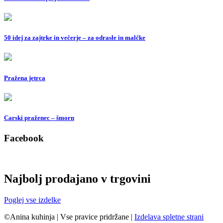
50 idej za zajtrke in večerje – za odrasle in malčke
Pražena jetrca
Carski praženec – šmorn
Facebook
Najbolj prodajano v trgovini
Poglej vse izdelke
©Anina kuhinja
|
Vse pravice pridržane
|
Izdelava spletne strani