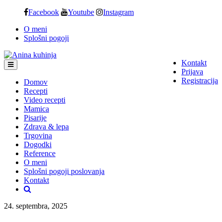
Skip
Facebook
Youtube
Instagram
to
O meni
content
Splošni pogoji
Kontakt
Prijava
Registracija
Domov
Recepti
Video recepti
Mamica
Pisarije
Zdrava & lepa
Trgovina
Dogodki
Reference
O meni
Splošni pogoji poslovanja
Kontakt
24. septembra, 2025