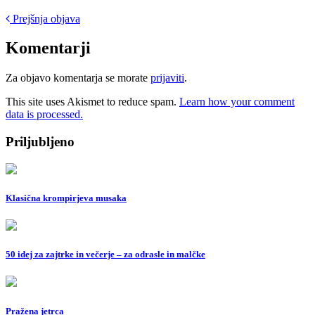
Post
Prejšnja objava
navigation
Komentarji
Za objavo komentarja se morate
prijaviti
.
This site uses Akismet to reduce spam.
Learn how your comment
data is processed.
Priljubljeno
Klasična krompirjeva musaka
50 idej za zajtrke in večerje – za odrasle in malčke
Pražena jetrca