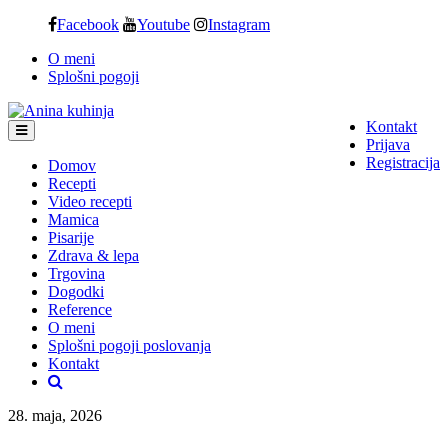
Skip
Facebook
Youtube
Instagram
to
O meni
content
Splošni pogoji
Kontakt
Prijava
Registracija
Domov
Recepti
Video recepti
Mamica
Pisarije
Zdrava & lepa
Trgovina
Dogodki
Reference
O meni
Splošni pogoji poslovanja
Kontakt
28. maja, 2026