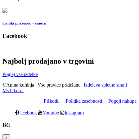
Carski praženec – šmorn
Facebook
Najbolj prodajano v trgovini
Poglej vse izdelke
©Anina kuhinja
|
Vse pravice pridržane
|
Izdelava spletne strani
Ms3 d.o.o.
Piškotki
Politika zasebnosti
Pogoji nakupa
Facebook
Youtube
Instagram
Išči
×