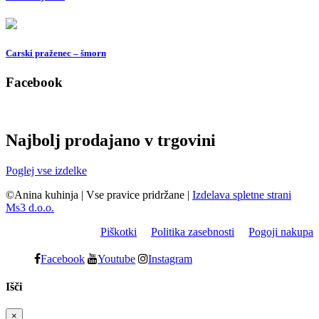
Carski praženec – šmorn
Facebook
Najbolj prodajano v trgovini
Poglej vse izdelke
©Anina kuhinja
|
Vse pravice pridržane
|
Izdelava spletne strani
Ms3 d.o.o.
Piškotki
Politika zasebnosti
Pogoji nakupa
Facebook
Youtube
Instagram
Išči
×