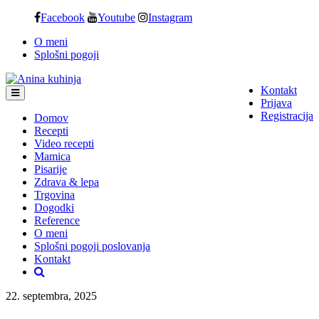
Skip
Facebook
Youtube
Instagram
to
O meni
content
Splošni pogoji
Kontakt
Prijava
Registracija
Domov
Recepti
Video recepti
Mamica
Pisarije
Zdrava & lepa
Trgovina
Dogodki
Reference
O meni
Splošni pogoji poslovanja
Kontakt
22. septembra, 2025