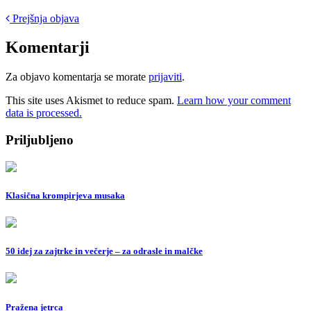
Post
Prejšnja objava
navigation
Komentarji
Za objavo komentarja se morate
prijaviti
.
This site uses Akismet to reduce spam.
Learn how your comment
data is processed.
Priljubljeno
Klasična krompirjeva musaka
50 idej za zajtrke in večerje – za odrasle in malčke
Pražena jetrca