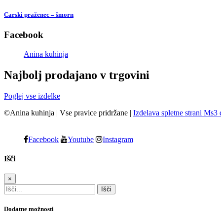
Carski praženec – šmorn
Facebook
Anina kuhinja
Najbolj prodajano v trgovini
Poglej vse izdelke
©Anina kuhinja
|
Vse pravice pridržane
|
Izdelava spletne strani Ms3 
Facebook
Youtube
Instagram
Išči
×
Dodatne možnosti