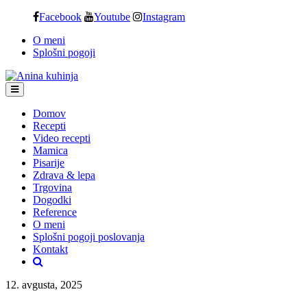
Skip
Facebook
Youtube
Instagram
to
O meni
content
Splošni pogoji
Domov
Recepti
Video recepti
Mamica
Pisarije
Zdrava & lepa
Trgovina
Dogodki
Reference
O meni
Splošni pogoji poslovanja
Kontakt
12. avgusta, 2025