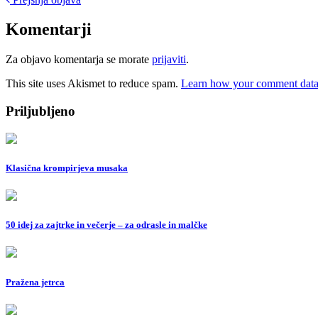
Post
navigation
Komentarji
Za objavo komentarja se morate
prijaviti
.
This site uses Akismet to reduce spam.
Learn how your comment data 
Priljubljeno
Klasična krompirjeva musaka
50 idej za zajtrke in večerje – za odrasle in malčke
Pražena jetrca