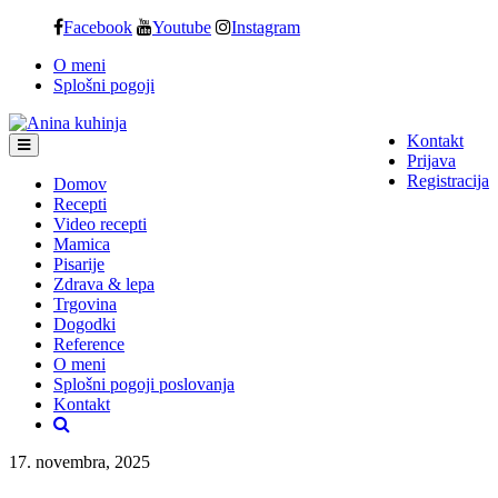
Skip
Facebook
Youtube
Instagram
to
O meni
content
Splošni pogoji
Kontakt
Prijava
Registracija
Domov
Recepti
Video recepti
Mamica
Pisarije
Zdrava & lepa
Trgovina
Dogodki
Reference
O meni
Splošni pogoji poslovanja
Kontakt
17. novembra, 2025