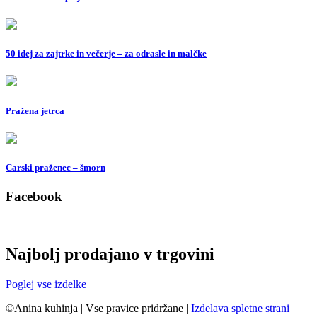
50 idej za zajtrke in večerje – za odrasle in malčke
Pražena jetrca
Carski praženec – šmorn
Facebook
Najbolj prodajano v trgovini
Poglej vse izdelke
©Anina kuhinja
|
Vse pravice pridržane
|
Izdelava spletne strani