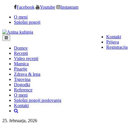
Skip
Facebook
Youtube
Instagram
to
O meni
content
Splošni pogoji
Kontakt
Prijava
Registracija
Domov
Recepti
Video recepti
Mamica
Pisarije
Zdrava & lepa
Trgovina
Dogodki
Reference
O meni
Splošni pogoji poslovanja
Kontakt
25. februarja, 2026