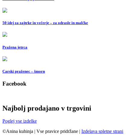
50 idej za zajtrke in večerje – za odrasle in malčke
Pražena jetrca
Carski praženec – šmorn
Facebook
Najbolj prodajano v trgovini
Poglej vse izdelke
©Anina kuhinja
|
Vse pravice pridržane
|
Izdelava spletne strani