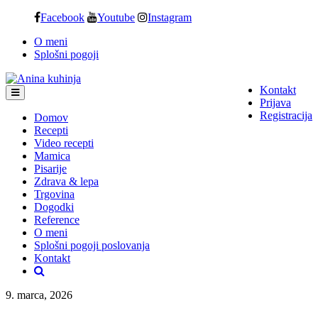
Skip
Facebook
Youtube
Instagram
to
O meni
content
Splošni pogoji
Kontakt
Prijava
Registracija
Domov
Recepti
Video recepti
Mamica
Pisarije
Zdrava & lepa
Trgovina
Dogodki
Reference
O meni
Splošni pogoji poslovanja
Kontakt
9. marca, 2026