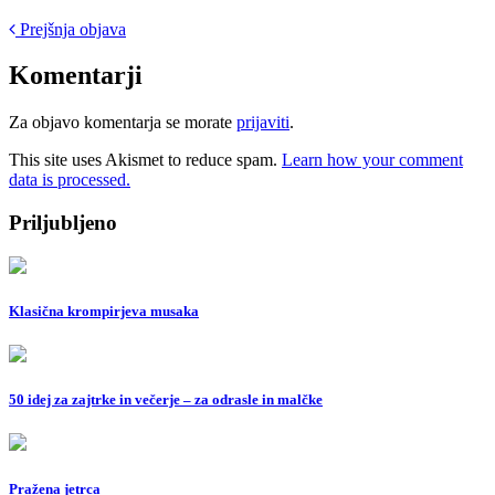
Post
Prejšnja objava
navigation
Komentarji
Za objavo komentarja se morate
prijaviti
.
This site uses Akismet to reduce spam.
Learn how your comment
data is processed.
Priljubljeno
Klasična krompirjeva musaka
50 idej za zajtrke in večerje – za odrasle in malčke
Pražena jetrca