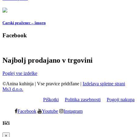
Carski praženec – šmorn
Facebook
Najbolj prodajano v trgovini
Poglej vse izdelke
©Anina kuhinja
|
Vse pravice pridržane
|
Izdelava spletne strani
Ms3 d.o.o.
Piškotki
Politika zasebnosti
Pogoji nakupa
Facebook
Youtube
Instagram
Išči
×