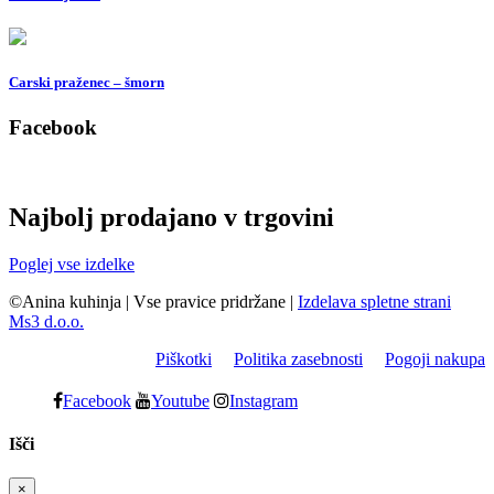
Carski praženec – šmorn
Facebook
Najbolj prodajano v trgovini
Poglej vse izdelke
©Anina kuhinja
|
Vse pravice pridržane
|
Izdelava spletne strani
Ms3 d.o.o.
Piškotki
Politika zasebnosti
Pogoji nakupa
Facebook
Youtube
Instagram
Išči
×