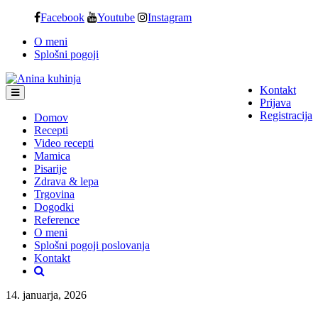
Skip
Facebook
Youtube
Instagram
to
O meni
content
Splošni pogoji
Kontakt
Prijava
Registracija
Domov
Recepti
Video recepti
Mamica
Pisarije
Zdrava & lepa
Trgovina
Dogodki
Reference
O meni
Splošni pogoji poslovanja
Kontakt
14. januarja, 2026