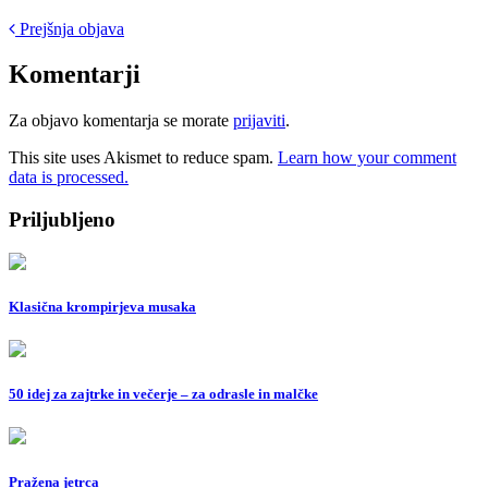
Post
Prejšnja objava
navigation
Komentarji
Za objavo komentarja se morate
prijaviti
.
This site uses Akismet to reduce spam.
Learn how your comment
data is processed.
Priljubljeno
Klasična krompirjeva musaka
50 idej za zajtrke in večerje – za odrasle in malčke
Pražena jetrca