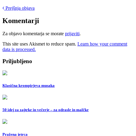
Post
Prejšnja objava
navigation
Komentarji
Za objavo komentarja se morate
prijaviti
.
This site uses Akismet to reduce spam.
Learn how your comment
data is processed.
Priljubljeno
Klasična krompirjeva musaka
50 idej za zajtrke in večerje – za odrasle in malčke
Pražena jetrca