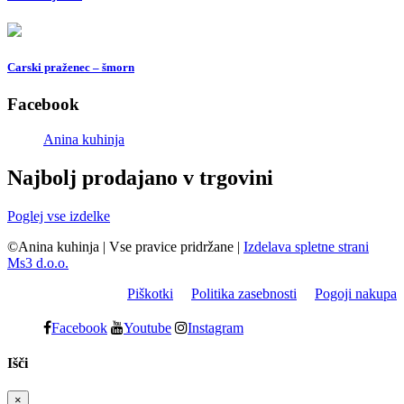
Carski praženec – šmorn
Facebook
Anina kuhinja
Najbolj prodajano v trgovini
Poglej vse izdelke
©Anina kuhinja
|
Vse pravice pridržane
|
Izdelava spletne strani
Ms3 d.o.o.
Piškotki
Politika zasebnosti
Pogoji nakupa
Facebook
Youtube
Instagram
Išči
×