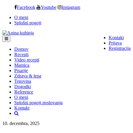
Skip
Facebook
Youtube
Instagram
to
O meni
content
Splošni pogoji
Kontakt
Prijava
Registracija
Domov
Recepti
Video recepti
Mamica
Pisarije
Zdrava & lepa
Trgovina
Dogodki
Reference
O meni
Splošni pogoji poslovanja
Kontakt
10. decembra, 2025